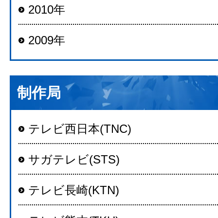
2010年
2009年
制作局
テレビ西日本(TNC)
サガテレビ(STS)
テレビ長崎(KTN)