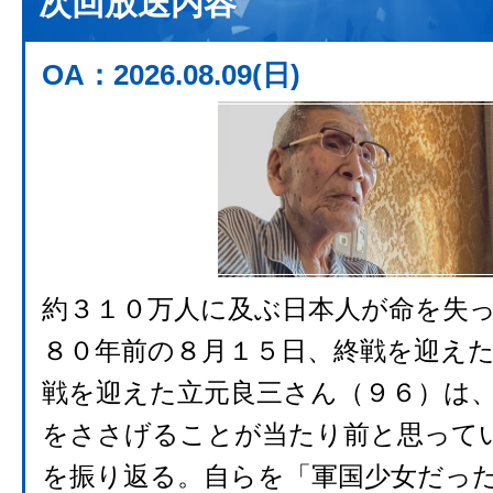
次回放送内容
OA：2026.08.09(日)
約３１０万人に及ぶ日本人が命を失
８０年前の８月１５日、終戦を迎え
戦を迎えた立元良三さん（９６）は
をささげることが当たり前と思って
を振り返る。自らを「軍国少女だっ