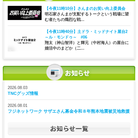
【今夜11時10分】
さんまのお笑い向上委員会
明石家さんまが支配するトークという戦場に望
む者たちの熾烈な戦...
【今夜11時40分】
土ドラ・ミッドナイト屋台2
～ル・モンドゥ～ #06
翔太（神山智洋）と輝元（中村海人）の屋台に
婚活中のまどか（二...
2026.08.03
TNCグッズ情報
2026.08.01
フジネットワーク サザエさん募金令和８年熊本地震被災地救援