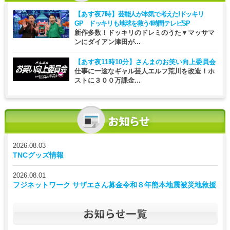
【あす夜7時】
芸能人が本気で考えた!ドッキリ
GP ドッキリも地球を救う4時間テレビSP
新作多数！ドッキリのドレミのうた▼マッサマ
ンにダイアン津田が...
【あす夜11時10分】
さんまのお笑い向上委員会
仕事に一途なギャル芸人エルフ荒川を改造！ホ
ストに３００万課金...
2026.08.03
TNCグッズ情報
2026.08.01
フジネットワーク サザエさん募金令和８年熊本地震被災地救援