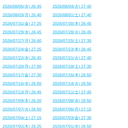
2026/08/05(水) 26:45
2026/08/04(火) 27:40
2026/08/03(月) 26:40
2026/08/01(土) 27:40
2026/07/31(金) 27:25
2026/07/30(木) 26:45
2026/07/29(水) 26:45
2026/07/28(火) 26:45
2026/07/27(月) 26:40
2026/07/25(土) 27:35
2026/07/24(金) 27:25
2026/07/23(木) 26:45
2026/07/22(水) 26:45
2026/07/21(火) 27:40
2026/07/20(月) 27:00
2026/07/18(土) 27:30
2026/07/17(金) 27:30
2026/07/16(木) 26:50
2026/07/15(水) 26:50
2026/07/14(火) 26:50
2026/07/13(月) 26:45
2026/07/11(土) 27:45
2026/07/09(木) 26:20
2026/07/08(水) 26:50
2026/07/07(火) 26:50
2026/07/06(月) 27:15
2026/07/04(土) 27:15
2026/07/03(金) 27:30
2026/07/02(木) 26:25
2026/07/01(水) 26:50