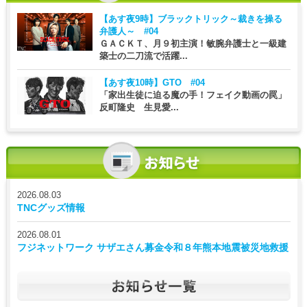
【あす夜9時】
ブラックトリック～裁きを操る
弁護人～ #04
ＧＡＣＫＴ、月９初主演！敏腕弁護士と一級建
築士の二刀流で活躍...
【あす夜10時】
GTO #04
「家出生徒に迫る魔の手！フェイク動画の罠」
反町隆史 生見愛...
2026.08.03
TNCグッズ情報
2026.08.01
フジネットワーク サザエさん募金令和８年熊本地震被災地救援