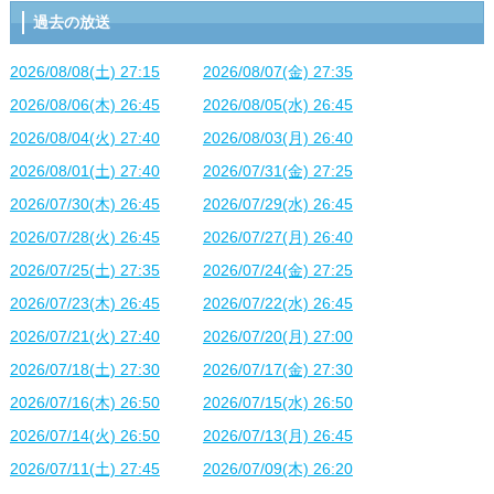
過去の放送
2026/08/08(土) 27:15
2026/08/07(金) 27:35
2026/08/06(木) 26:45
2026/08/05(水) 26:45
2026/08/04(火) 27:40
2026/08/03(月) 26:40
2026/08/01(土) 27:40
2026/07/31(金) 27:25
2026/07/30(木) 26:45
2026/07/29(水) 26:45
2026/07/28(火) 26:45
2026/07/27(月) 26:40
2026/07/25(土) 27:35
2026/07/24(金) 27:25
2026/07/23(木) 26:45
2026/07/22(水) 26:45
2026/07/21(火) 27:40
2026/07/20(月) 27:00
2026/07/18(土) 27:30
2026/07/17(金) 27:30
2026/07/16(木) 26:50
2026/07/15(水) 26:50
2026/07/14(火) 26:50
2026/07/13(月) 26:45
2026/07/11(土) 27:45
2026/07/09(木) 26:20