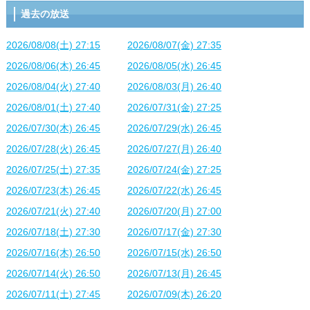
過去の放送
2026/08/08(土) 27:15
2026/08/07(金) 27:35
2026/08/06(木) 26:45
2026/08/05(水) 26:45
2026/08/04(火) 27:40
2026/08/03(月) 26:40
2026/08/01(土) 27:40
2026/07/31(金) 27:25
2026/07/30(木) 26:45
2026/07/29(水) 26:45
2026/07/28(火) 26:45
2026/07/27(月) 26:40
2026/07/25(土) 27:35
2026/07/24(金) 27:25
2026/07/23(木) 26:45
2026/07/22(水) 26:45
2026/07/21(火) 27:40
2026/07/20(月) 27:00
2026/07/18(土) 27:30
2026/07/17(金) 27:30
2026/07/16(木) 26:50
2026/07/15(水) 26:50
2026/07/14(火) 26:50
2026/07/13(月) 26:45
2026/07/11(土) 27:45
2026/07/09(木) 26:20