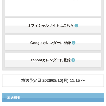
オフィシャルサイトはこちら
Googleカレンダーに登録
Yahoo!カレンダーに登録
放送予定日 2026/08/10(月) 11:15 〜
放送概要