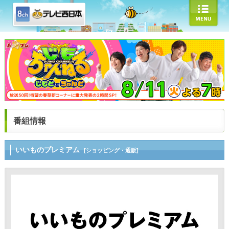
番組情報
いいものプレミアム
[ショッピング・通販]