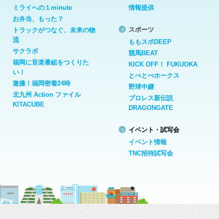
ミライへの１minute
情報提供
お弁当、もった？
スポーツ
トラックがつなぐ、未来の物
流
ももスポDEEP
サクラボ
競馬BEAT
福岡に音楽番組をつくりた
KICK OFF！ FUKUOKA
い！
とべとべホークス
激撮！福岡密着24時
野球中継
北九州 Action ファイル
プロレス新伝説
KITACUBE
DRAGONGATE
イベント・試写会
イベント情報
TNC招待試写会