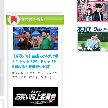
【今夜7時】
芸能人が本気で考
えた!ドッキリGP ドッキリも
地球を救う4時間テレビSP
新作多数！ドッキリのドレミのうた
▼マッサマンにダイアン津田が...