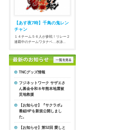
【あす夜7時】
千鳥の鬼レン
チャン
１４チーム５６人が参戦！リレー２
連覇中のチームワタナベ…水泳...
TNCグッズ情報
フジネットワーク サザエさ
ん募金令和８年熊本地震被
災地救援
【お知らせ】『サクラボ』
番組HPを新規公開しまし
た。
【お知らせ】第52回 愛しと