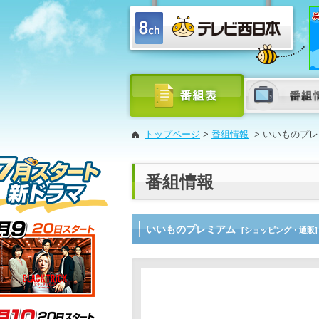
トップページ
>
番組情報
>
いいものプレ
番組情報
いいものプレミアム
[ショッピング・通販]