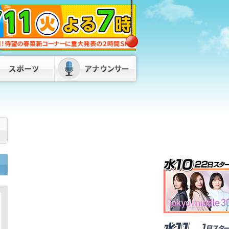
2026/08/08 06:00
72歳男がスーツ姿で正社員装い…デパー
トのバックヤードで“窃盗”繰り返した
か 全国10都府県で400万円超の被害
福岡県警
2026/08/07 18:55
蔵内議長の“ネパールは天国”発言に服部
知事「県民に丁寧な説明が必要」 金銭
授受疑惑も「疑念や不信は解かれていな
い」 福岡
2026/08/07 18:00
福岡県・福岡市・北九州市が「副首都」
指定目指し初の連絡会議 服部知事「県
内の市町村、経済界の皆さんとも力を合
わせて」
2026/08/07 17:50
最大で９連休“お盆休み” 山陽新幹線下
りの混雑ピーク 福岡市・ＪＲ博多駅
2026/08/08 12:30