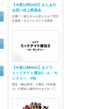
【今夜11時10分】
さんまの
お笑い向上委員会
仕事に一途なギャル芸人エルフ荒川
を改造！ホストに３００万課金...
【今夜11時40分】
土ドラ・
ミッドナイト屋台2～ル・モ
ンドゥ～ #06
翔太（神山智洋）と輝元（中村海
人）の屋台に婚活中のまどか（二...