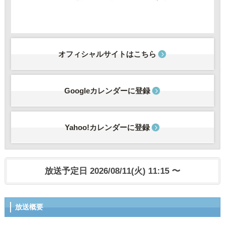
オフィシャルサイトはこちら
Googleカレンダーに登録
Yahoo!カレンダーに登録
放送予定日 2026/08/11(火) 11:15 〜
放送概要