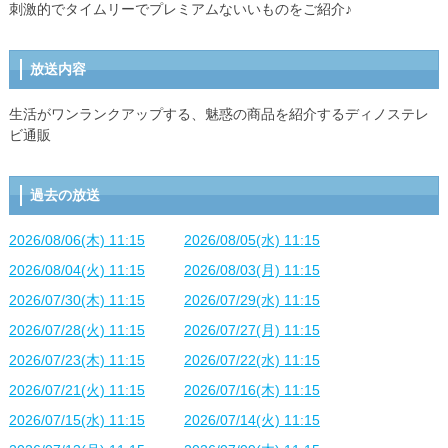
刺激的でタイムリーでプレミアムないいものをご紹介♪
放送内容
生活がワンランクアップする、魅惑の商品を紹介するディノステレ
ビ通販
過去の放送
2026/08/06(木) 11:15
2026/08/05(水) 11:15
2026/08/04(火) 11:15
2026/08/03(月) 11:15
2026/07/30(木) 11:15
2026/07/29(水) 11:15
2026/07/28(火) 11:15
2026/07/27(月) 11:15
2026/07/23(木) 11:15
2026/07/22(水) 11:15
2026/07/21(火) 11:15
2026/07/16(木) 11:15
2026/07/15(水) 11:15
2026/07/14(火) 11:15