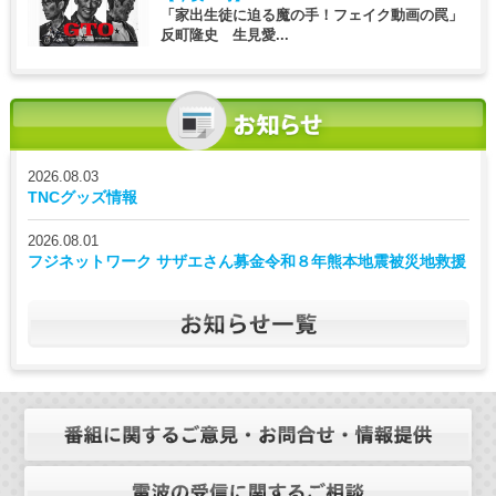
「家出生徒に迫る魔の手！フェイク動画の罠」
反町隆史 生見愛...
2026.08.03
TNCグッズ情報
2026.08.01
フジネットワーク サザエさん募金令和８年熊本地震被災地救援