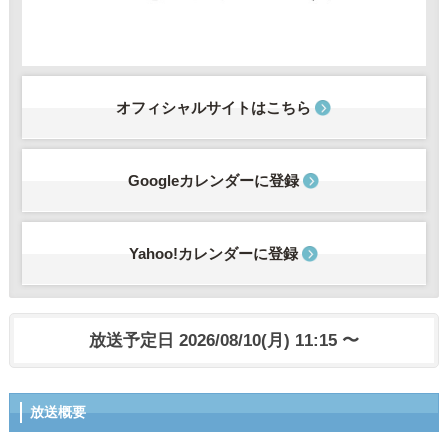
オフィシャルサイトはこちら
Googleカレンダーに登録
Yahoo!カレンダーに登録
放送予定日 2026/08/10(月) 11:15 〜
放送概要