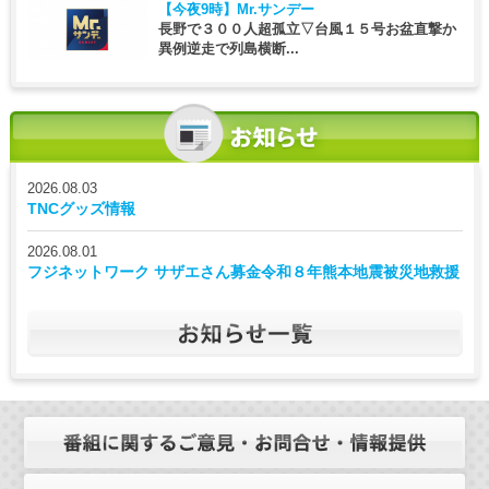
【今夜9時】
Mr.サンデー
長野で３００人超孤立▽台風１５号お盆直撃か
異例逆走で列島横断...
2026.08.03
TNCグッズ情報
2026.08.01
フジネットワーク サザエさん募金令和８年熊本地震被災地救援