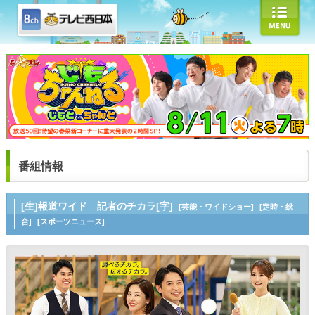
番組情報
[生]報道ワイド 記者のチカラ[字]
[芸能・ワイドショー]
[定時・総
合]
[スポーツニュース]