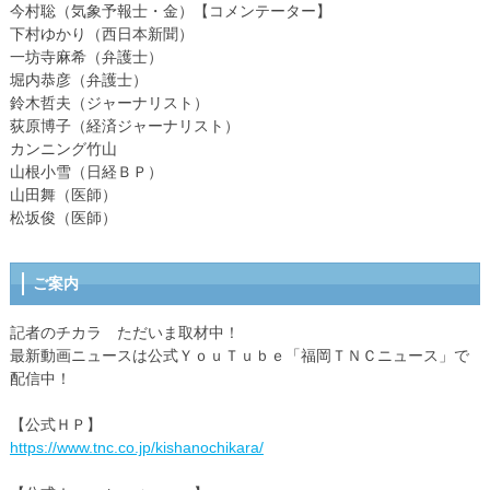
今村聡（気象予報士・金）【コメンテーター】
下村ゆかり（西日本新聞）
一坊寺麻希（弁護士）
堀内恭彦（弁護士）
鈴木哲夫（ジャーナリスト）
荻原博子（経済ジャーナリスト）
カンニング竹山
山根小雪（日経ＢＰ）
山田舞（医師）
松坂俊（医師）
ご案内
記者のチカラ ただいま取材中！
最新動画ニュースは公式ＹｏｕＴｕｂｅ「福岡ＴＮＣニュース」で
配信中！
【公式ＨＰ】
https://www.tnc.co.jp/kishanochikara/