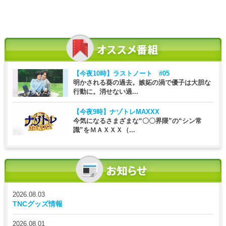
【今夜10時】
ラストノート #05
明かされる葵の過去。嫉妬の渦で優子は大胆な
行動に。消せない過...
【今夜9時】
ナゾトレMAXXX
今気になるさまざまな“〇〇界隈”の“シン常
識”をＭＡＸＸＸ（...
2026.08.03
TNCグッズ情報
2026.08.01