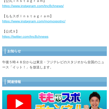
【公式Ｉｎｓｔａｇｒａｍ】
https://www.instagram.com/tnc8chnews/
【ももスポＩｎｓｔａｇｒａｍ】
https://www.instagram.com/momospotnc/
【公式Ｘ】
https://twitter.com/tnc8chnews
お知らせ
午後５時４８分からは東京・フジテレビのスタジオから全国のニュ
ース「イット！」を放送します。
関連情報