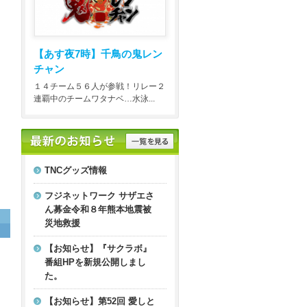
【あす夜7時】
千鳥の鬼レン
チャン
１４チーム５６人が参戦！リレー２
連覇中のチームワタナベ…水泳...
TNCグッズ情報
フジネットワーク サザエさ
ん募金令和８年熊本地震被
災地救援
【お知らせ】『サクラボ』
番組HPを新規公開しまし
た。
【お知らせ】第52回 愛しと