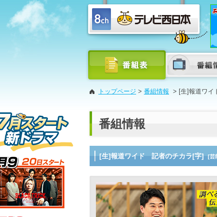
トップページ
>
番組情報
>
[生]報道ワイ
番組情報
[生]報道ワイド 記者のチカラ[字]
[