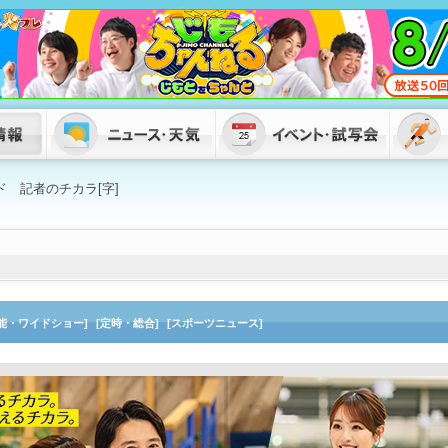
ド 記者のチカラ[字]
芸能・ワイドショー]
[定時・総合]
[スポーツニュース]