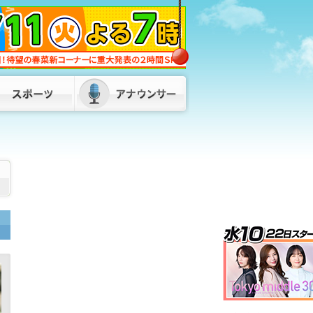
への誓い新たに 福岡・北九州市八幡東
区「小伊藤山公園」
2026/08/08 18:30
「何も言いたくない」と黙秘も “酒酔
い運転”相次ぎ男2人を逮捕 福岡・須
恵町と太宰府市
2026/08/08 14:30
最大で９連休“お盆休み” 山陽新幹線下
りの混雑ピーク 福岡市・ＪＲ博多駅
2026/08/08 12:30
県道走行車のドライブレコーダーにクマ
が 警察がパトロールと共に注意呼びか
け 山口・岩国市
2026/08/08 19:00