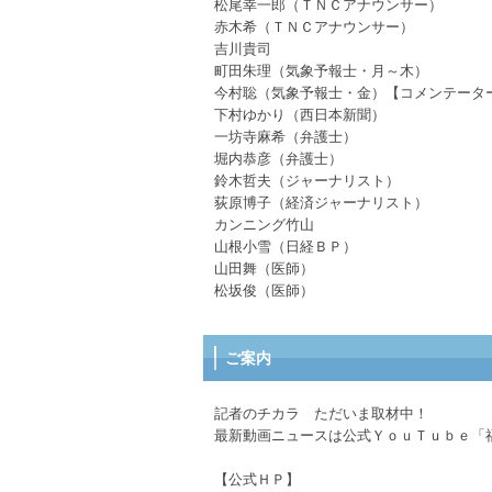
松尾幸一郎（ＴＮＣアナウンサー）
赤木希（ＴＮＣアナウンサー）
吉川貴司
町田朱理（気象予報士・月～木）
今村聡（気象予報士・金）【コメンテータ
下村ゆかり（西日本新聞）
一坊寺麻希（弁護士）
堀内恭彦（弁護士）
鈴木哲夫（ジャーナリスト）
荻原博子（経済ジャーナリスト）
カンニング竹山
山根小雪（日経ＢＰ）
山田舞（医師）
松坂俊（医師）
ご案内
記者のチカラ ただいま取材中！
最新動画ニュースは公式ＹｏｕＴｕｂｅ「
【公式ＨＰ】