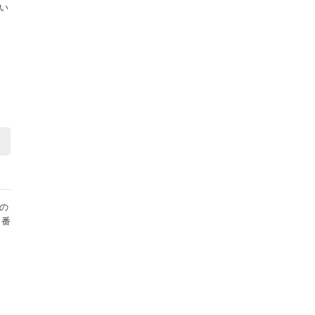
い
の
、番