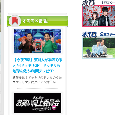
【今夜7時】
芸能人が本気で考
えた!ドッキリGP ドッキリも
地球を救う4時間テレビSP
新作多数！ドッキリのドレミのうた
▼マッサマンにダイアン津田が...