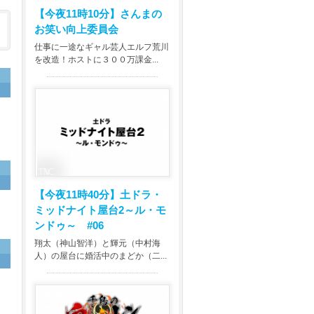
【今夜11時10分】
さんまの
お笑い向上委員会
仕事に一途なギャル芸人エルフ荒川
を改造！ホストに３００万課金...
て
【今夜11時40分】
土ドラ・
ミッドナイト屋台2～ル・モ
ンドゥ～ #06
翔太（神山智洋）と輝元（中村海
人）の屋台に婚活中のまどか（二...