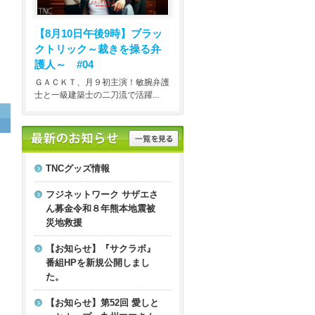
【8月10日午後9時】
ブラッ
クトリック～裁きを操る弁
護人～ #04
ＧＡＣＫＴ、月９初主演！敏腕弁護
士と一級建築士の二刀流で活躍...
TNCグッズ情報
フジネットワーク サザエさ
ん募金令和８年熊本地震被
災地救援
【お知らせ】『サクラボ』
番組HPを新規公開しまし
た。
【お知らせ】第52回 愛しと