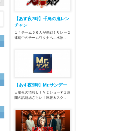
【あす夜7時】
千鳥の鬼レン
チャン
１４チーム５６人が参戦！リレー２
連覇中のチームワタナベ…水泳...
後
【あす夜9時】
Mr.サンデー
日曜夜の情報ＬＩＶＥショー▼１週
間の話題総ざらい！速報＆スク...