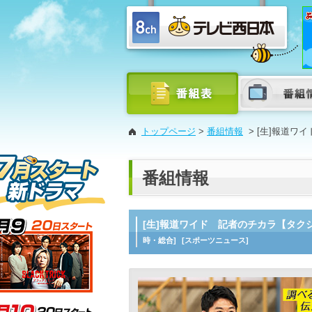
トップページ
>
番組情報
>
[生]報道ワ
番組情報
[生]報道ワイド 記者のチカラ【タク
時・総合]
[スポーツニュース]