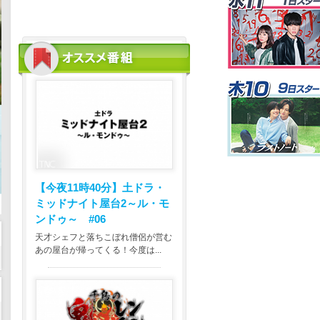
【今夜11時40分】
土ドラ・
ミッドナイト屋台2～ル・モ
ンドゥ～ #06
天才シェフと落ちこぼれ僧侶が営む
あの屋台が帰ってくる！今度は...