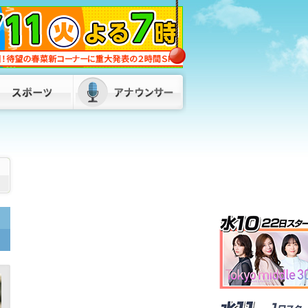
への誓い新たに 福岡・北九州市八幡東
区「小伊藤山公園」
2026/08/08 18:30
「何も言いたくない」と黙秘も “酒酔
い運転”相次ぎ男2人を逮捕 福岡・須
恵町と太宰府市
2026/08/08 14:30
最大で９連休“お盆休み” 山陽新幹線下
りの混雑ピーク 福岡市・ＪＲ博多駅
2026/08/08 12:30
県道走行車のドライブレコーダーにクマ
が 警察がパトロールと共に注意呼びか
け 山口・岩国市
2026/08/08 19:00