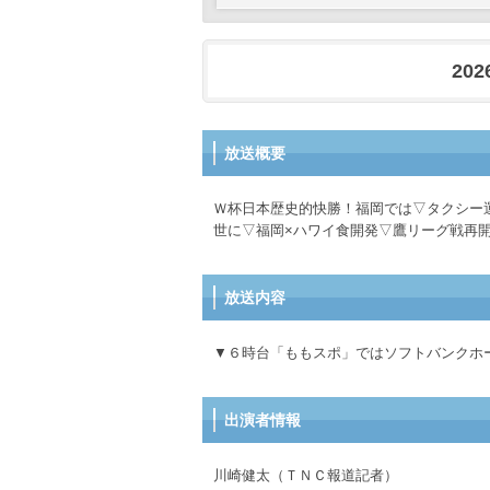
202
放送概要
Ｗ杯日本歴史的快勝！福岡では▽タクシー
世に▽福岡×ハワイ食開発▽鷹リーグ戦再
放送内容
▼６時台「ももスポ」ではソフトバンクホ
出演者情報
川崎健太（ＴＮＣ報道記者）