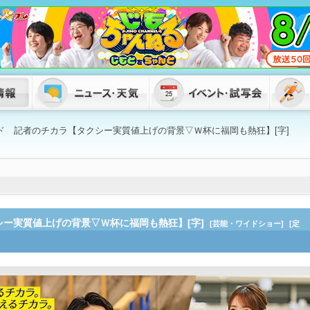
イド 記者のチカラ【タクシー実質値上げの背景▽Ｗ杯に福岡も熱狂】[字]
シー実質値上げの背景▽Ｗ杯に福岡も熱狂】[字]
[芸能・ワイドショー]
[定