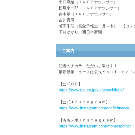
出口麻綾（ＴＮＣアナウンサー）
松尾幸一郎（ＴＮＣアナウンサー）
赤木希（ＴＮＣアナウンサー）
吉川貴司
町田朱理（気象予報士・月～木） 【コメ
下村ゆかり（西日本新聞）
ご案内
記者のチカラ ただいま取材中！
最新動画ニュースは公式ＹｏｕＴｕｂｅ「
【公式ＨＰ】
https://www.tnc.co.jp/kishanochikara/
【公式Ｉｎｓｔａｇｒａｍ】
https://www.instagram.com/tnc8chnews/
【ももスポＩｎｓｔａｇｒａｍ】
https://www.instagram.com/momospotnc/