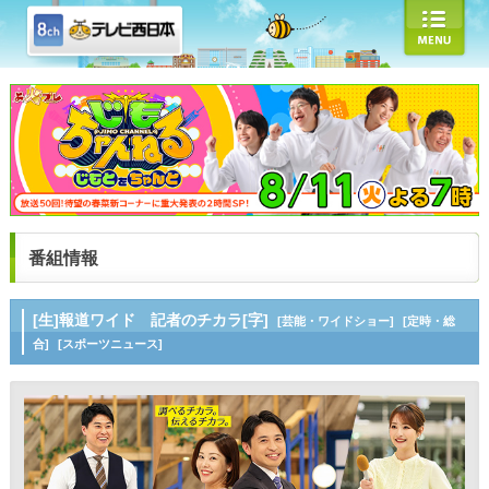
番組情報
[生]報道ワイド 記者のチカラ[字]
[芸能・ワイドショー]
[定時・総
合]
[スポーツニュース]