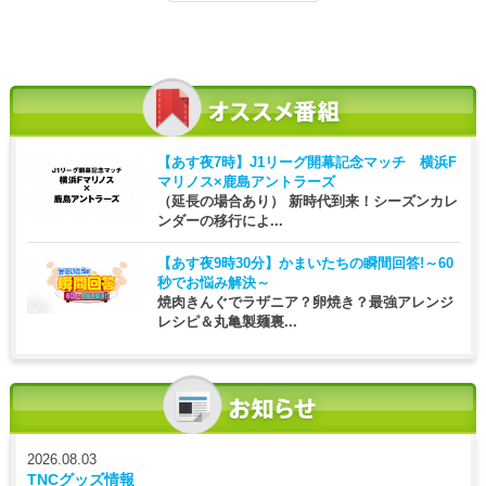
【あす夜7時】
J1リーグ開幕記念マッチ 横浜F
マリノス×鹿島アントラーズ
（延長の場合あり） 新時代到来！シーズンカレ
ンダーの移行によ...
【あす夜9時30分】
かまいたちの瞬間回答!～60
秒でお悩み解決～
焼肉きんぐでラザニア？卵焼き？最強アレンジ
レシピ＆丸亀製麺裏...
2026.08.03
TNCグッズ情報