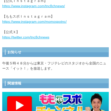
【公式Ｉｎｓｔａｇｒａｍ】
https://www.instagram.com/tnc8chnews/
【ももスポＩｎｓｔａｇｒａｍ】
https://www.instagram.com/momospotnc/
【公式Ｘ】
https://twitter.com/tnc8chnews
お知らせ
午後５時４８分からは東京・フジテレビのスタジオから全国のニュ
ース「イット！」を放送します。
関連情報