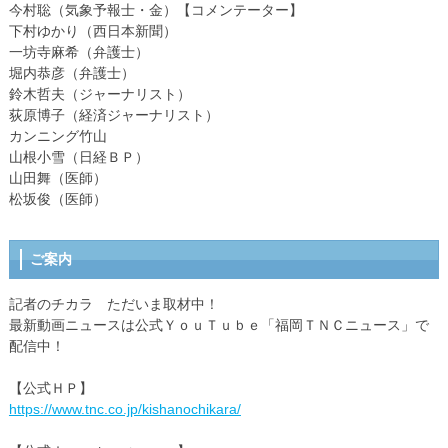
今村聡（気象予報士・金）【コメンテーター】
下村ゆかり（西日本新聞）
一坊寺麻希（弁護士）
堀内恭彦（弁護士）
鈴木哲夫（ジャーナリスト）
荻原博子（経済ジャーナリスト）
カンニング竹山
山根小雪（日経ＢＰ）
山田舞（医師）
松坂俊（医師）
ご案内
記者のチカラ ただいま取材中！
最新動画ニュースは公式ＹｏｕＴｕｂｅ「福岡ＴＮＣニュース」で
配信中！
【公式ＨＰ】
https://www.tnc.co.jp/kishanochikara/