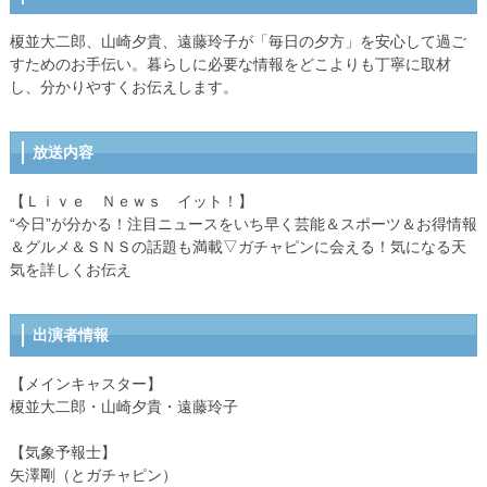
榎並大二郎、山崎夕貴、遠藤玲子が「毎日の夕方」を安心して過ご
すためのお手伝い。暮らしに必要な情報をどこよりも丁寧に取材
し、分かりやすくお伝えします。
放送内容
【Ｌｉｖｅ Ｎｅｗｓ イット！】
“今日”が分かる！注目ニュースをいち早く芸能＆スポーツ＆お得情報
＆グルメ＆ＳＮＳの話題も満載▽ガチャピンに会える！気になる天
気を詳しくお伝え
出演者情報
【メインキャスター】
榎並大二郎・山崎夕貴・遠藤玲子
【気象予報士】
矢澤剛（とガチャピン）