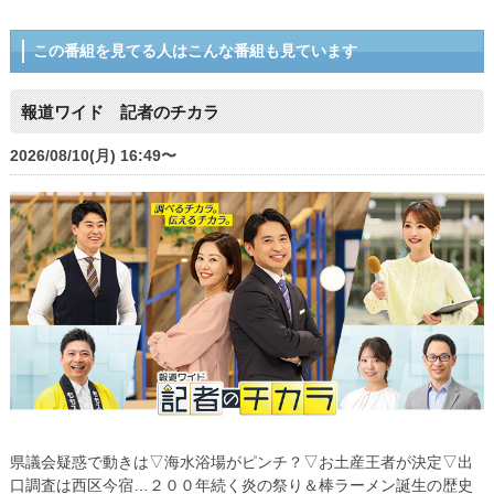
この番組を見てる人はこんな番組も見ています
報道ワイド 記者のチカラ
2026/08/10(月) 16:49〜
県議会疑惑で動きは▽海水浴場がピンチ？▽お土産王者が決定▽出
口調査は西区今宿…２００年続く炎の祭り＆棒ラーメン誕生の歴史