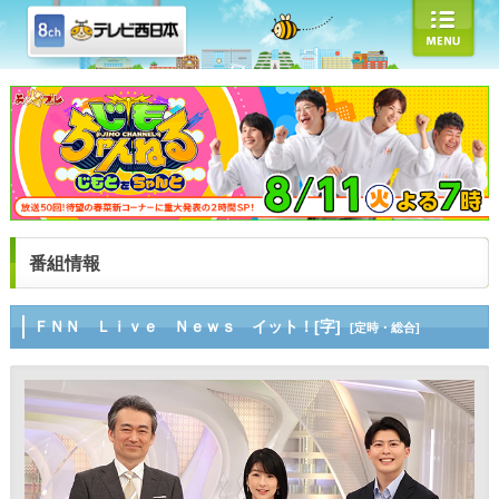
番組情報
ＦＮＮ Ｌｉｖｅ Ｎｅｗｓ イット！[字]
[定時・総合]