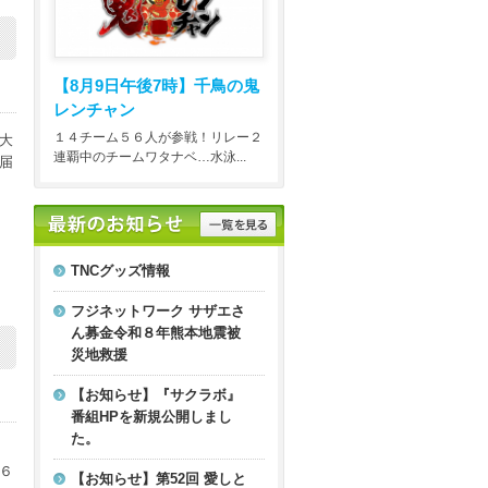
【8月9日午後7時】
千鳥の鬼
レンチャン
１４チーム５６人が参戦！リレー２
大
連覇中のチームワタナベ…水泳...
届
TNCグッズ情報
フジネットワーク サザエさ
ん募金令和８年熊本地震被
災地救援
【お知らせ】『サクラボ』
番組HPを新規公開しまし
た。
６
【お知らせ】第52回 愛しと