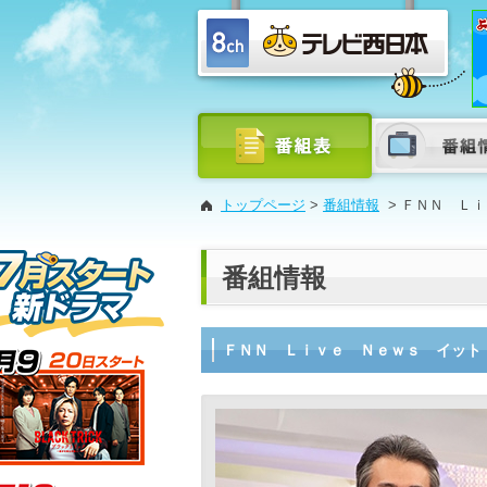
トップページ
>
番組情報
>
ＦＮＮ Ｌｉ
番組情報
ＦＮＮ Ｌｉｖｅ Ｎｅｗｓ イット