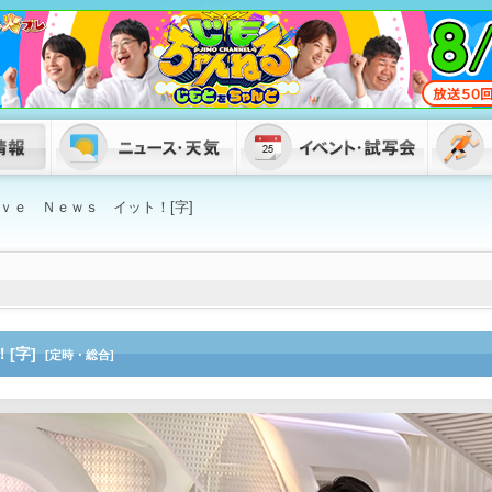
ｖｅ Ｎｅｗｓ イット！[字]
！[字]
[定時・総合]