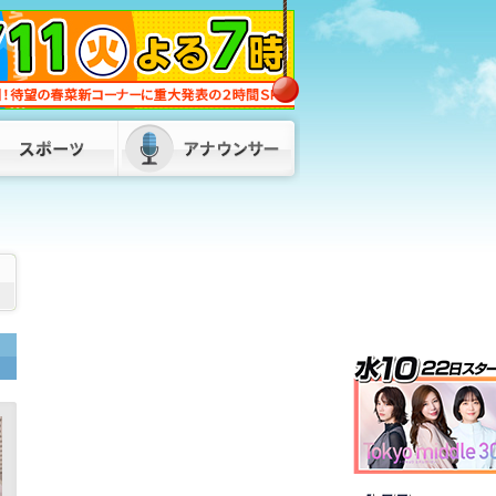
蔵内議長の“ネパールは天国”発言に服部
知事「県民に丁寧な説明が必要」 金銭
授受疑惑も「疑念や不信は解かれていな
い」 福岡
2026/08/07 18:00
福岡県・福岡市・北九州市が「副首都」
指定目指し初の連絡会議 服部知事「県
内の市町村、経済界の皆さんとも力を合
わせて」
2026/08/07 17:50
松尾県議が自民県議団の会長を辞任 後
任は8月10日に選挙で決定へ 福岡県議
会
2026/08/07 17:00
発言は「きれいに切り取られた」…地震
直後のパーティー開催「やって良かっ
た」松尾統章県議 お車代「もらってな
いものはもらってない」福岡
2026/08/08 06:00