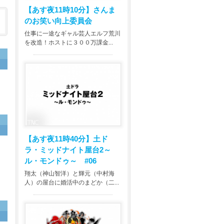
【あす夜11時10分】
さんま
のお笑い向上委員会
仕事に一途なギャル芸人エルフ荒川
を改造！ホストに３００万課金...
タ
【あす夜11時40分】
土ド
ラ・ミッドナイト屋台2～
ル・モンドゥ～ #06
翔太（神山智洋）と輝元（中村海
人）の屋台に婚活中のまどか（二...