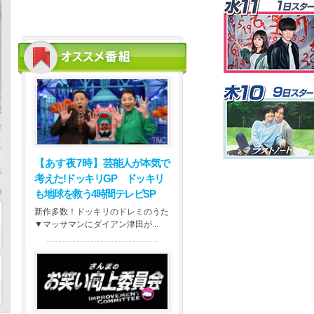
【あす夜7時】
芸能人が本気で
考えた!ドッキリGP ドッキリ
も地球を救う4時間テレビSP
新作多数！ドッキリのドレミのうた
▼マッサマンにダイアン津田が...