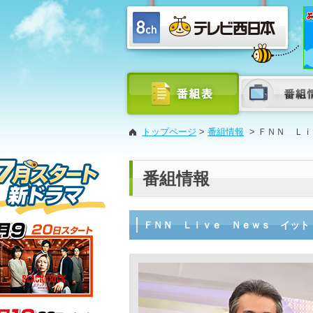
トップページ
>
番組情報
>
ＦＮＮ Ｌｉ
番組情報
ＦＮＮ Ｌｉｖｅ Ｎｅｗｓ イット