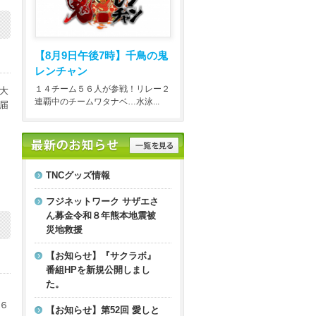
【8月9日午後7時】
千鳥の鬼
レンチャン
１４チーム５６人が参戦！リレー２
大
連覇中のチームワタナベ…水泳...
届
TNCグッズ情報
フジネットワーク サザエさ
ん募金令和８年熊本地震被
災地救援
【お知らせ】『サクラボ』
番組HPを新規公開しまし
た。
６
【お知らせ】第52回 愛しと