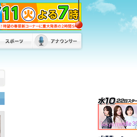
蔵内議長の“ネパールは天国”発言に服部
知事「県民に丁寧な説明が必要」 金銭
授受疑惑も「疑念や不信は解かれていな
い」 福岡
2026/08/07 18:00
福岡県・福岡市・北九州市が「副首都」
指定目指し初の連絡会議 服部知事「県
内の市町村、経済界の皆さんとも力を合
わせて」
2026/08/07 17:50
松尾県議が自民県議団の会長を辞任 後
任は8月10日に選挙で決定へ 福岡県議
会
2026/08/07 17:00
発言は「きれいに切り取られた」…地震
直後のパーティー開催「やって良かっ
た」松尾統章県議 お車代「もらってな
いものはもらってない」福岡
2026/08/08 06:00