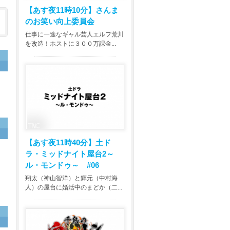
【あす夜11時10分】
さんま
のお笑い向上委員会
仕事に一途なギャル芸人エルフ荒川
を改造！ホストに３００万課金...
タ
【あす夜11時40分】
土ド
ラ・ミッドナイト屋台2～
ル・モンドゥ～ #06
翔太（神山智洋）と輝元（中村海
人）の屋台に婚活中のまどか（二...