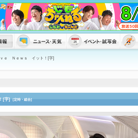
ｖｅ Ｎｅｗｓ イット！[字]
！[字]
[定時・総合]