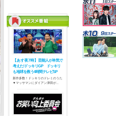
【あす夜7時】
芸能人が本気で
考えた!ドッキリGP ドッキリ
も地球を救う4時間テレビSP
新作多数！ドッキリのドレミのうた
▼マッサマンにダイアン津田が...