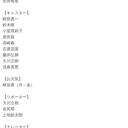
生田竜聖
【キャスター】
軽部真一
鈴木唯
小室瑛莉子
原田葵
高崎春
石渡花菜
藤井弘輝
大川立樹
浅倉美恩
【お天気】
林佑香（月～金）
【リポーター】
大川立樹
谷尻萌
上垣皓太朗
【ナレーター】