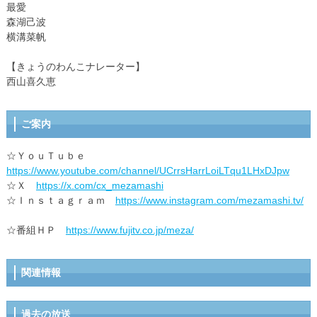
最愛
森湖己波
横溝菜帆
【きょうのわんこナレーター】
西山喜久恵
ご案内
☆ＹｏｕＴｕｂｅ
https://www.youtube.com/channel/UCrrsHarrLoiLTqu1LHxDJpw
☆Ｘ
https://x.com/cx_mezamashi
☆Ｉｎｓｔａｇｒａｍ
https://www.instagram.com/mezamashi.tv/
☆番組ＨＰ
https://www.fujitv.co.jp/meza/
関連情報
過去の放送