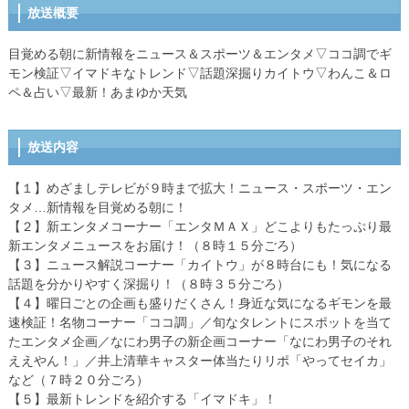
放送概要
目覚める朝に新情報をニュース＆スポーツ＆エンタメ▽ココ調でギ
モン検証▽イマドキなトレンド▽話題深掘りカイトウ▽わんこ＆ロ
ペ＆占い▽最新！あまゆか天気
放送内容
【１】めざましテレビが９時まで拡大！ニュース・スポーツ・エン
タメ…新情報を目覚める朝に！
【２】新エンタメコーナー「エンタＭＡＸ」どこよりもたっぷり最
新エンタメニュースをお届け！（８時１５分ごろ）
【３】ニュース解説コーナー「カイトウ」が８時台にも！気になる
話題を分かりやすく深掘り！（８時３５分ごろ）
【４】曜日ごとの企画も盛りだくさん！身近な気になるギモンを最
速検証！名物コーナー「ココ調」／旬なタレントにスポットを当て
たエンタメ企画／なにわ男子の新企画コーナー「なにわ男子のそれ
ええやん！」／井上清華キャスター体当たりリポ「やってセイカ」
など（７時２０分ごろ）
【５】最新トレンドを紹介する「イマドキ」！