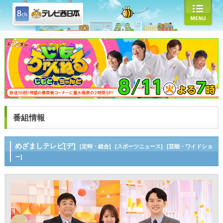
番組情報
めざましテレビ[デ]
[定時・総合]
[スポーツニュース]
[芸能・ワイドショ
ー]