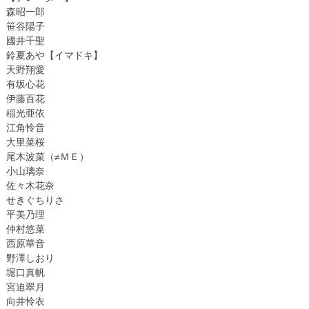
森昭一郎
笹谷陽子
國井千聖
鈴夏あや【イマドキ】
天野翔愛
有坂心花
伊藤百花
稲光亜依
江角怜音
大里菜桜
尾木波菜（≠ＭＥ）
小山璃奈
佐々木花奈
せきぐちりさ
平美乃理
仲村悠菜
西原華音
野澤しおり
堀口真帆
宮迫翠月
向井怜衣