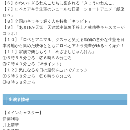
【６】かわいすぎるわんこたちに癒される「きょうのわんこ」
【７】ロペとアキラ先輩のシュールな日常 ショートアニメ「紙兎
ロペ」
【８】全国のキラキラ輝く人を特集「キラビト」
【９】「あまゆか天気」天達武史気象予報士と林佑香キャスターが
コラボ！
【１０】「ロペとアニマル」クスッと笑える動物の意外な生態を日
本各地から集めた映像とともにロペとアキラ先輩がゆる～く紹介！
【１１】家族で楽しもう！「めざましじゃんけん」
①５時５８分ごろ ②６時５８分ごろ
③７時４０分ごろ（Ｗポイント）
【１２】気になる今日の運勢を占いでチェック！
①５時５８分ごろ ②６時５８分ごろ
③８時５８分ごろ
出演者情報
【メインキャスター】
伊藤利尋
井上清華