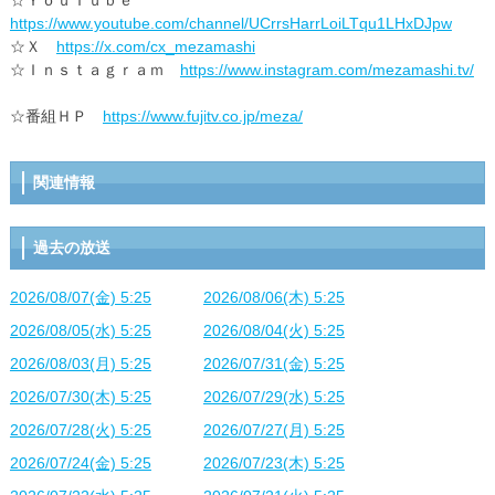
☆ＹｏｕＴｕｂｅ
https://www.youtube.com/channel/UCrrsHarrLoiLTqu1LHxDJpw
☆Ｘ
https://x.com/cx_mezamashi
☆Ｉｎｓｔａｇｒａｍ
https://www.instagram.com/mezamashi.tv/
☆番組ＨＰ
https://www.fujitv.co.jp/meza/
関連情報
過去の放送
2026/08/07(金) 5:25
2026/08/06(木) 5:25
2026/08/05(水) 5:25
2026/08/04(火) 5:25
2026/08/03(月) 5:25
2026/07/31(金) 5:25
2026/07/30(木) 5:25
2026/07/29(水) 5:25
2026/07/28(火) 5:25
2026/07/27(月) 5:25
2026/07/24(金) 5:25
2026/07/23(木) 5:25