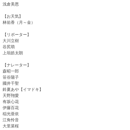
浅倉美恩
【お天気】
林佑香（月～金）
【リポーター】
大川立樹
谷尻萌
上垣皓太朗
【ナレーター】
森昭一郎
笹谷陽子
國井千聖
鈴夏あや【イマドキ】
天野翔愛
有坂心花
伊藤百花
稲光亜依
江角怜音
大里菜桜