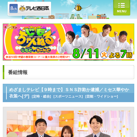
番組情報
めざましテレビ【９時まで】ＳＮＳ詐欺か逮捕／ミセス華やか
衣装へ[デ]
[定時・総合]
[スポーツニュース]
[芸能・ワイドショー]