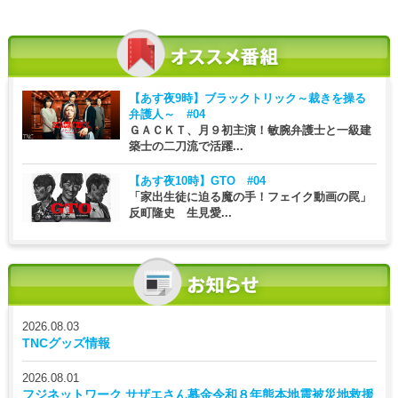
【あす夜9時】
ブラックトリック～裁きを操る
弁護人～ #04
ＧＡＣＫＴ、月９初主演！敏腕弁護士と一級建
築士の二刀流で活躍...
【あす夜10時】
GTO #04
「家出生徒に迫る魔の手！フェイク動画の罠」
反町隆史 生見愛...
2026.08.03
TNCグッズ情報
2026.08.01
フジネットワーク サザエさん募金令和８年熊本地震被災地救援