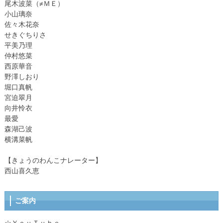
尾木波菜（≠ＭＥ）
小山璃奈
佐々木花奈
せきぐちりさ
平美乃理
仲村悠菜
西原華音
野澤しおり
堀口真帆
宮迫翠月
向井怜衣
最愛
森湖己波
横溝菜帆
【きょうのわんこナレーター】
西山喜久恵
ご案内