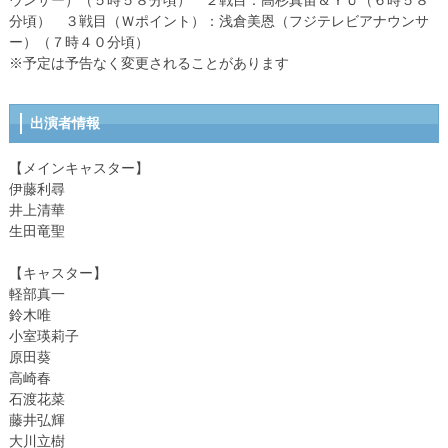
ウンサー）（５時５８分頃） ２戦目：高杉真宙＆ＹＵ（６時５８
分頃） ３戦目（Ｗポイント）：浅倉美恩（フジテレビアナウンサ
ー）（７時４０分頃）
※予定は予告なく変更されることがあります
出演者情報
【メインキャスター】
伊藤利尋
井上清華
生田竜聖
【キャスター】
軽部真一
鈴木唯
小室瑛莉子
原田葵
高崎春
石渡花菜
藤井弘輝
大川立樹