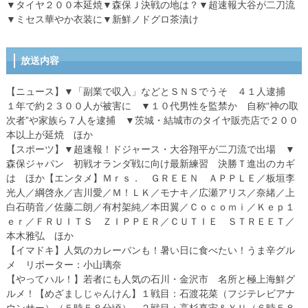
▼タイヤ２００本延焼▼森保Ｊ決戦の地は？▼超速報大谷が二刀流
▼ミセス華やか衣装に▼新鮮ノドグロ茶漬け
放送内容
【ニュース】▼「副業で収入」などとＳＮＳでうそ ４１人逮捕
１年で約２３００人が被害に ▼１０代男性を監禁か 自称“神の取
次者”や家族ら７人を逮捕 ▼茨城・結城市のタイヤ販売店で２００
本以上が延焼 ほか
【スポーツ】▼超速報！ドジャース・大谷翔平が二刀流で出場 ▼
森保ジャパン 初戦オランダ戦に向け最新練習 決勝Ｔ進出のカギ
は ほか【エンタメ】Ｍｒｓ． ＧＲＥＥＮ ＡＰＰＬＥ／板垣李
光人／綱啓永／吉川愛／Ｍ！ＬＫ／モナキ／広瀬アリス／奈緒／上
白石萌音／佐藤二朗／有村架純／本田翼／Ｃｏｃｏｍｉ／Ｋｅｐ１
ｅｒ／ＦＲＵＩＴＳ ＺＩＰＰＥＲ／ＣＵＴＩＥ ＳＴＲＥＥＴ／
本木雅弘 ほか
【イマドキ】人気のカレーパンも！暑い日に食べたい！うま辛グル
メ リポーター：小山璃奈
【やってハル！】若者にも人気の石川・金沢市 名所と極上海鮮グ
ルメ！【めざましじゃんけん】１戦目：石渡花菜（フジテレビアナ