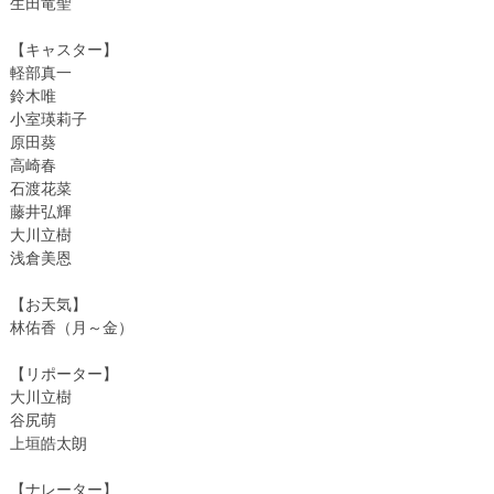
生田竜聖
【キャスター】
軽部真一
鈴木唯
小室瑛莉子
原田葵
高崎春
石渡花菜
藤井弘輝
大川立樹
浅倉美恩
【お天気】
林佑香（月～金）
【リポーター】
大川立樹
谷尻萌
上垣皓太朗
【ナレーター】