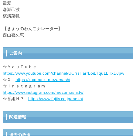
最愛
森湖己波
横溝菜帆
【きょうのわんこナレーター】
西山喜久恵
ご案内
☆ＹｏｕＴｕｂｅ
https://www.youtube.com/channel/UCrrsHarrLoiLTqu1LHxDJpw
☆Ｘ
https://x.com/cx_mezamashi
☆Ｉｎｓｔａｇｒａｍ
https://www.instagram.com/mezamashi.tv/
☆番組ＨＰ
https://www.fujitv.co.jp/meza/
関連情報
過去の放送