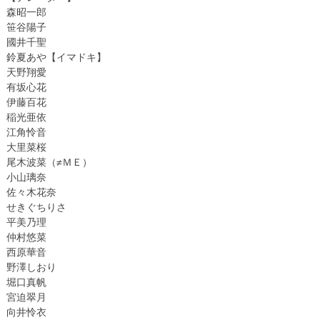
森昭一郎
笹谷陽子
國井千聖
鈴夏あや【イマドキ】
天野翔愛
有坂心花
伊藤百花
稲光亜依
江角怜音
大里菜桜
尾木波菜（≠ＭＥ）
小山璃奈
佐々木花奈
せきぐちりさ
平美乃理
仲村悠菜
西原華音
野澤しおり
堀口真帆
宮迫翠月
向井怜衣