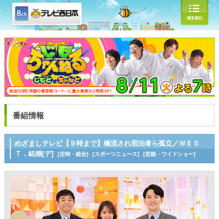
番組情報
めざましテレビ【９時まで】橋流され宿泊者ら孤立／ＷＥＳ
Ｔ．結婚[デ]
[定時・総合]
[スポーツニュース]
[芸能・ワイドショー]