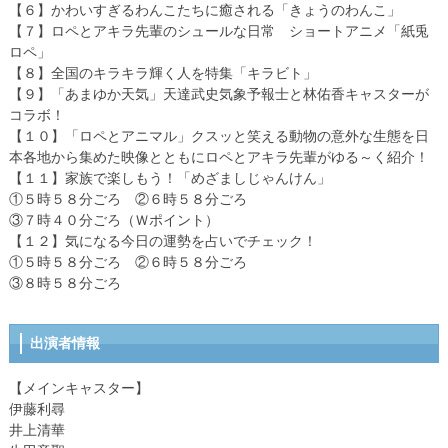
【６】かわいすぎるわんこたちに癒される「きょうのわんこ」
【７】ロペとアキラ先輩のシュールな日常 ショートアニメ「紙兎
ロペ」
【８】全国のキラキラ輝く人を特集「キラビト」
【９】「あまゆか天気」天達武史気象予報士と林佑香キャスターが
コラボ！
【１０】「ロペとアニマル」クスッと笑える動物の意外な生態を日
本各地から集めた映像とともにロペとアキラ先輩がゆる～く紹介！
【１１】家族で楽しもう！「めざましじゃんけん」
①５時５８分ごろ ②６時５８分ごろ
③７時４０分ごろ（Ｗポイント）
【１２】気になる今日の運勢を占いでチェック！
①５時５８分ごろ ②６時５８分ごろ
③８時５８分ごろ
出演者情報
【メインキャスター】
伊藤利尋
井上清華