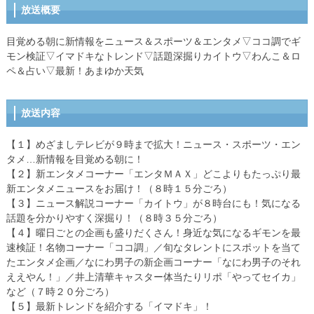
放送概要
目覚める朝に新情報をニュース＆スポーツ＆エンタメ▽ココ調でギ
モン検証▽イマドキなトレンド▽話題深掘りカイトウ▽わんこ＆ロ
ペ＆占い▽最新！あまゆか天気
放送内容
【１】めざましテレビが９時まで拡大！ニュース・スポーツ・エン
タメ…新情報を目覚める朝に！
【２】新エンタメコーナー「エンタＭＡＸ」どこよりもたっぷり最
新エンタメニュースをお届け！（８時１５分ごろ）
【３】ニュース解説コーナー「カイトウ」が８時台にも！気になる
話題を分かりやすく深掘り！（８時３５分ごろ）
【４】曜日ごとの企画も盛りだくさん！身近な気になるギモンを最
速検証！名物コーナー「ココ調」／旬なタレントにスポットを当て
たエンタメ企画／なにわ男子の新企画コーナー「なにわ男子のそれ
ええやん！」／井上清華キャスター体当たりリポ「やってセイカ」
など（７時２０分ごろ）
【５】最新トレンドを紹介する「イマドキ」！