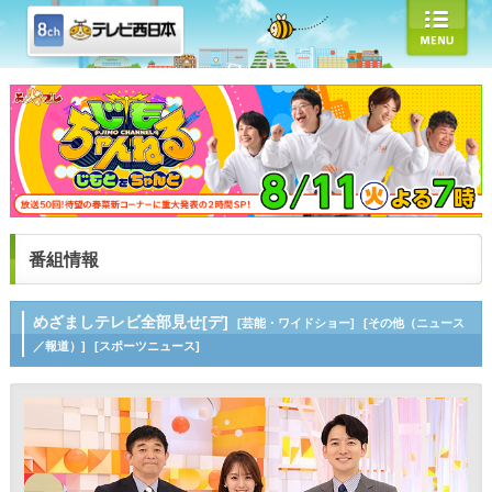
番組情報
めざましテレビ全部見せ[デ]
[芸能・ワイドショー]
[その他（ニュース
／報道）]
[スポーツニュース]