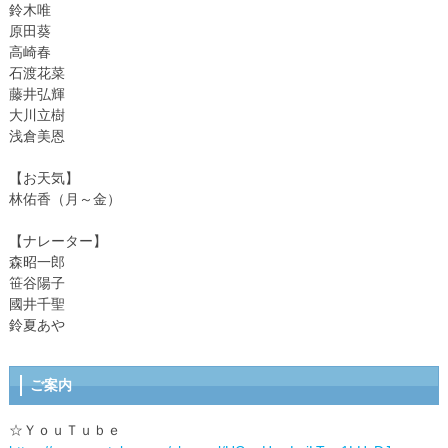
鈴木唯
原田葵
高崎春
石渡花菜
藤井弘輝
大川立樹
浅倉美恩
【お天気】
林佑香（月～金）
【ナレーター】
森昭一郎
笹谷陽子
國井千聖
鈴夏あや
ご案内
☆ＹｏｕＴｕｂｅ