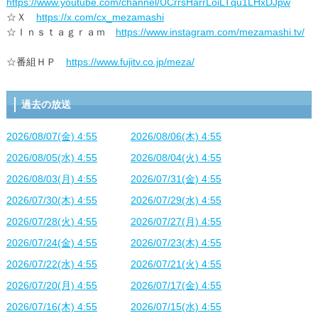
https://www.youtube.com/channel/UCrrsHarrLoiLTqu1LHxDJpw
☆Ｘ
https://x.com/cx_mezamashi
☆Ｉｎｓｔａｇｒａｍ
https://www.instagram.com/mezamashi.tv/
☆番組ＨＰ
https://www.fujitv.co.jp/meza/
過去の放送
2026/08/07(金) 4:55
2026/08/06(木) 4:55
2026/08/05(水) 4:55
2026/08/04(火) 4:55
2026/08/03(月) 4:55
2026/07/31(金) 4:55
2026/07/30(木) 4:55
2026/07/29(水) 4:55
2026/07/28(火) 4:55
2026/07/27(月) 4:55
2026/07/24(金) 4:55
2026/07/23(木) 4:55
2026/07/22(水) 4:55
2026/07/21(火) 4:55
2026/07/20(月) 4:55
2026/07/17(金) 4:55
2026/07/16(木) 4:55
2026/07/15(水) 4:55