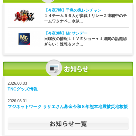
【今夜7時】
千鳥の鬼レンチャン
１４チーム５６人が参戦！リレー２連覇中のチ
ームワタナベ…水泳...
【今夜9時】
Mr.サンデー
日曜夜の情報ＬＩＶＥショー▼１週間の話題総
ざらい！速報＆スク...
2026.08.03
TNCグッズ情報
2026.08.01
フジネットワーク サザエさん募金令和８年熊本地震被災地救援