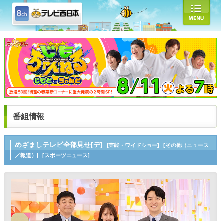
番組情報
めざましテレビ全部見せ[デ]
[芸能・ワイドショー]
[その他（ニュース
／報道）]
[スポーツニュース]