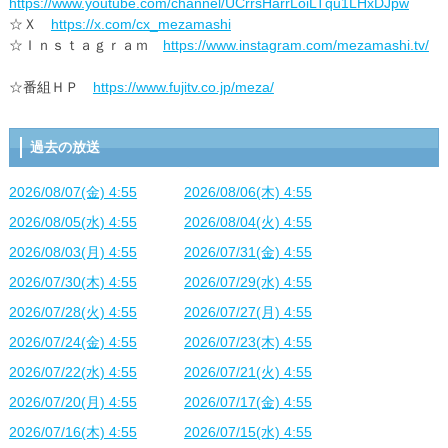
https://www.youtube.com/channel/UCrrsHarrLoiLTqu1LHxDJpw
☆Ｘ
https://x.com/cx_mezamashi
☆Ｉｎｓｔａｇｒａｍ
https://www.instagram.com/mezamashi.tv/
☆番組ＨＰ
https://www.fujitv.co.jp/meza/
過去の放送
2026/08/07(金) 4:55
2026/08/06(木) 4:55
2026/08/05(水) 4:55
2026/08/04(火) 4:55
2026/08/03(月) 4:55
2026/07/31(金) 4:55
2026/07/30(木) 4:55
2026/07/29(水) 4:55
2026/07/28(火) 4:55
2026/07/27(月) 4:55
2026/07/24(金) 4:55
2026/07/23(木) 4:55
2026/07/22(水) 4:55
2026/07/21(火) 4:55
2026/07/20(月) 4:55
2026/07/17(金) 4:55
2026/07/16(木) 4:55
2026/07/15(水) 4:55