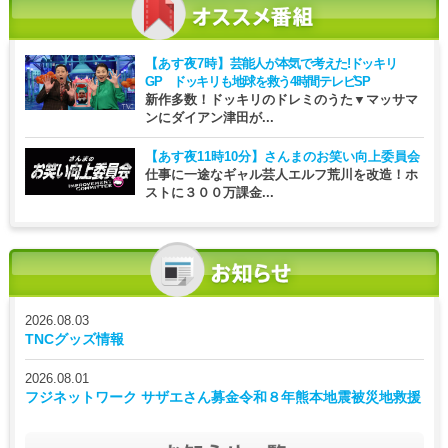
【あす夜7時】
芸能人が本気で考えた!ドッキリ
GP ドッキリも地球を救う4時間テレビSP
新作多数！ドッキリのドレミのうた▼マッサマ
ンにダイアン津田が...
【あす夜11時10分】
さんまのお笑い向上委員会
仕事に一途なギャル芸人エルフ荒川を改造！ホ
ストに３００万課金...
2026.08.03
TNCグッズ情報
2026.08.01
フジネットワーク サザエさん募金令和８年熊本地震被災地救援