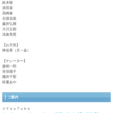
鈴木唯
原田葵
高崎春
石渡花菜
藤井弘輝
大川立樹
浅倉美恩
【お天気】
林佑香（月～金）
【ナレーター】
森昭一郎
笹谷陽子
國井千聖
鈴夏あや
ご案内
☆ＹｏｕＴｕｂｅ