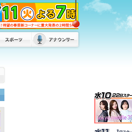
名刺代わりに”自分の顔”チョコ 人気
「ネジチョコ」の会社が新たに開発
「顔も覚えてもらい食べてもらえる」
すでに多くの企業から注文 福岡・北九
州市
2026/08/07 16:00
【一覧】お盆の高速道路の渋滞予測を見
直し 地震による通行止めで東九州道・
大分道で新たに渋滞も「不要不急の移動
控えて」
2026/08/07 16:00
県議会との“悪しき慣行”見直し 口利き
や不当要求から職員守る条例を提案へ
パーティー券購入問題などを受け 福岡
2026/08/07 11:55
SNSで知り合った“投資家”の話を信じ…
4900万円超だまし取られる 30代女性
が被害 山口・下関市
2026/08/07
17:00