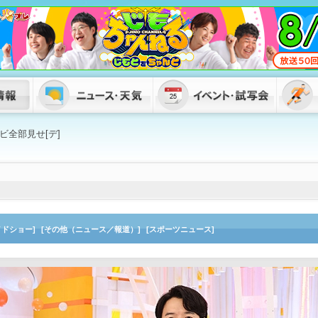
ビ全部見せ[デ]
イドショー]
[その他（ニュース／報道）]
[スポーツニュース]