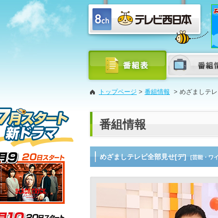
トップページ
>
番組情報
>
めざましテレ
番組情報
めざましテレビ全部見せ[デ]
[芸能・ワ