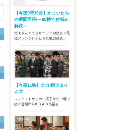
【今夜9時30分】
かまいたち
の瞬間回答!～60秒でお悩み
解決～
焼肉きんぐでラザニア？卵焼き？最
強アレンジレシピ＆丸亀製麺裏...
ば
【今夜11時】
全力!脱力タイ
ムズ
レジェンドサッカー選手が生中継で
続々登場!?ＡＫＢ４８小栗有...