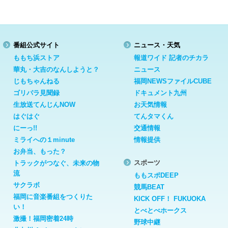
番組公式サイト
ニュース・天気
ももち浜ストア
報道ワイド 記者のチカラ
華丸・大吉のなんしようと？
ニュース
じもちゃんねる
福岡NEWSファイルCUBE
ゴリパラ見聞録
ドキュメント九州
生放送てんじんNOW
お天気情報
はぐはぐ
てんタマくん
にーっ!!
交通情報
ミライへの１minute
情報提供
お弁当、もった？
スポーツ
トラックがつなぐ、未来の物
流
ももスポDEEP
サクラボ
競馬BEAT
福岡に音楽番組をつくりた
KICK OFF！ FUKUOKA
い！
とべとべホークス
激撮！福岡密着24時
野球中継