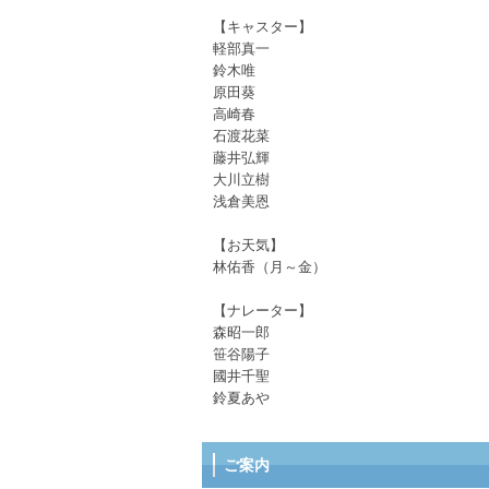
【キャスター】
軽部真一
鈴木唯
原田葵
高崎春
石渡花菜
藤井弘輝
大川立樹
浅倉美恩
【お天気】
林佑香（月～金）
【ナレーター】
森昭一郎
笹谷陽子
國井千聖
鈴夏あや
ご案内