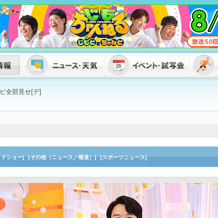
ビ全部見せ[デ]
イドショー]
[その他（ニュース／報道）]
[スポーツニュース]