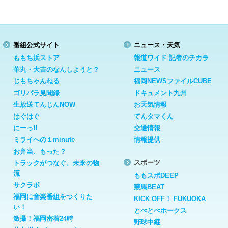
番組公式サイト
ニュース・天気
ももち浜ストア
報道ワイド 記者のチカラ
華丸・大吉のなんしようと？
ニュース
じもちゃんねる
福岡NEWSファイルCUBE
ゴリパラ見聞録
ドキュメント九州
生放送てんじんNOW
お天気情報
はぐはぐ
てんタマくん
にーっ!!
交通情報
ミライへの１minute
情報提供
お弁当、もった？
スポーツ
トラックがつなぐ、未来の物
流
ももスポDEEP
サクラボ
競馬BEAT
福岡に音楽番組をつくりた
KICK OFF！ FUKUOKA
い！
とべとべホークス
激撮！福岡密着24時
野球中継