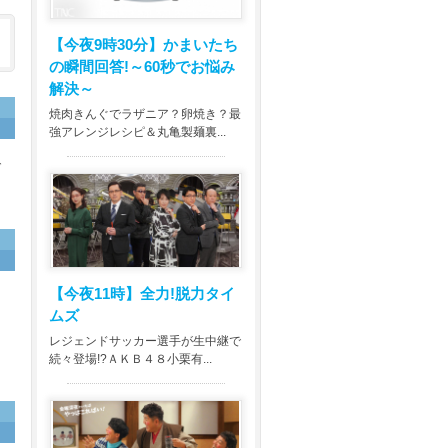
【今夜9時30分】
かまいたち
の瞬間回答!～60秒でお悩み
解決～
焼肉きんぐでラザニア？卵焼き？最
強アレンジレシピ＆丸亀製麺裏...
ば
【今夜11時】
全力!脱力タイ
ムズ
レジェンドサッカー選手が生中継で
続々登場!?ＡＫＢ４８小栗有...