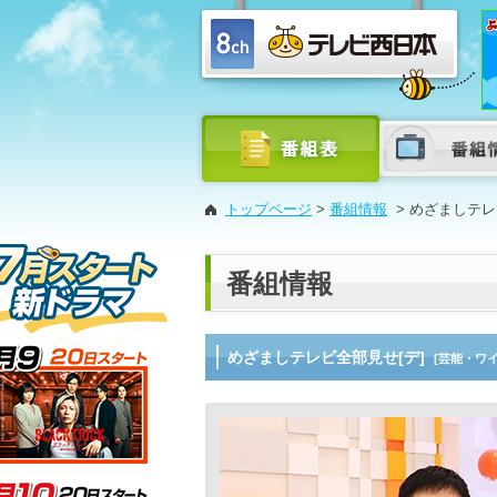
トップページ
>
番組情報
>
めざましテレ
番組情報
めざましテレビ全部見せ[デ]
[芸能・ワ