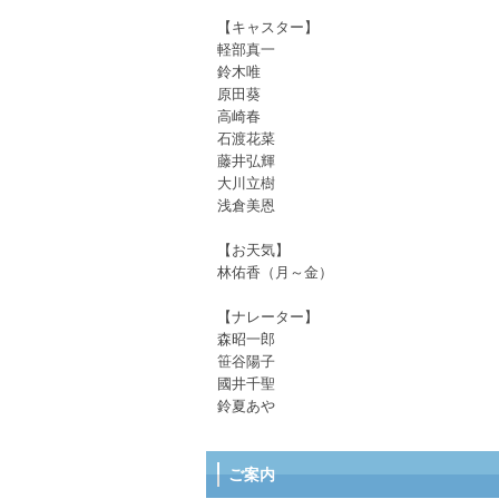
【キャスター】
軽部真一
鈴木唯
原田葵
高崎春
石渡花菜
藤井弘輝
大川立樹
浅倉美恩
【お天気】
林佑香（月～金）
【ナレーター】
森昭一郎
笹谷陽子
國井千聖
鈴夏あや
ご案内