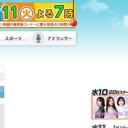
福岡県・福岡市・北九州市が「副首都」
指定目指し初の連絡会議 服部知事「県
内の市町村、経済界の皆さんとも力を合
わせて」
2026/08/07 17:50
松尾県議が自民県議団の会長を辞任 後
任は8月10日に選挙で決定へ 福岡県議
会
2026/08/07 17:00
SNSで知り合った“投資家”の話を信じ…
4900万円超だまし取られる 30代女性
が被害 山口・下関市
2026/08/07
17:00
72歳男がスーツ姿で正社員装い…デパー
トのバックヤードで“窃盗”繰り返した
か 全国10都府県で400万円超の被害
福岡県警
2026/08/07 18:55