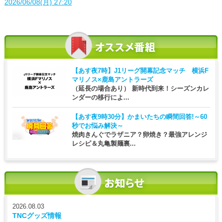
2026/06/08(月) 27:20
【あす夜7時】
J1リーグ開幕記念マッチ 横浜F
マリノス×鹿島アントラーズ
（延長の場合あり） 新時代到来！シーズンカレ
ンダーの移行によ...
【あす夜9時30分】
かまいたちの瞬間回答!～60
秒でお悩み解決～
焼肉きんぐでラザニア？卵焼き？最強アレンジ
レシピ＆丸亀製麺裏...
2026.08.03
TNCグッズ情報