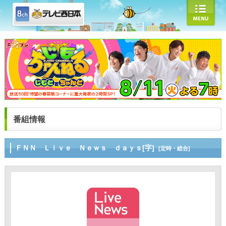
番組情報
ＦＮＮ Ｌｉｖｅ Ｎｅｗｓ ｄａｙｓ[字]
[定時・総合]