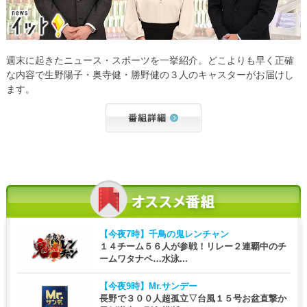
週末に起きたニュース・スポーツを一挙紹介。どこよりも早く正確
な内容で生野陽子・奥寺健・勝野健の３人のキャスターがお届けし
ます。
【今夜7時】
千鳥の鬼レンチャン
１４チーム５６人が参戦！リレー２連覇中のチ
ームワタナベ…水泳...
【今夜9時】
Mr.サンデー
長野で３００人超孤立▽台風１５号お盆直撃か