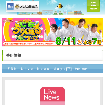
番組情報
ＦＮＮ Ｌｉｖｅ Ｎｅｗｓ ｄａｙｓ[字]
[定時・総合]