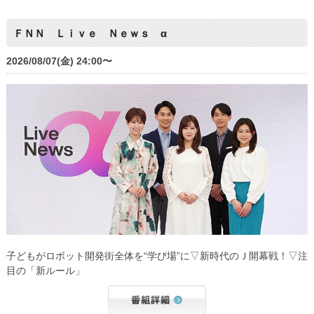
ＦＮＮ Ｌｉｖｅ Ｎｅｗｓ α
2026/08/07(金) 24:00〜
子どもがロボット開発街全体を“学び場”に▽新時代のＪ開幕戦！▽注
目の「新ルール」