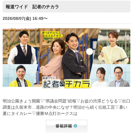
報道ワイド 記者のチカラ
2026/08/07(金) 16:49〜
明治公園きょう開園▽“県議会問題”続報▽お盆の渋滞どうなる▽出口
調査は久留米市…道路の中央になぜ？明治から続く伝統工芸▽暑い
夏にタイカレー▽優勝Ｍ点灯ホークスは