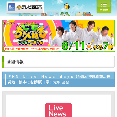
番組情報
ＦＮＮ Ｌｉｖｅ Ｎｅｗｓ ｄａｙｓ【台風が沖縄直撃…被
災地・熊本にも影響】[字]
[定時・総合]