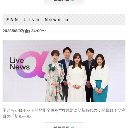
ＦＮＮ Ｌｉｖｅ Ｎｅｗｓ α
2026/08/07(金) 24:00〜
子どもがロボット開発街全体を“学び場”に▽新時代のＪ開幕戦！▽注
目の「新ルール」