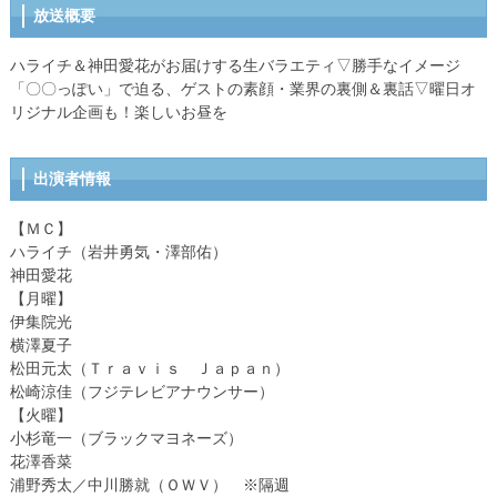
放送概要
ハライチ＆神田愛花がお届けする生バラエティ▽勝手なイメージ
「〇〇っぽい」で迫る、ゲストの素顔・業界の裏側＆裏話▽曜日オ
リジナル企画も！楽しいお昼を
出演者情報
【ＭＣ】
ハライチ（岩井勇気・澤部佑）
神田愛花
【月曜】
伊集院光
横澤夏子
松田元太（Ｔｒａｖｉｓ Ｊａｐａｎ）
松崎涼佳（フジテレビアナウンサー）
【火曜】
小杉竜一（ブラックマヨネーズ）
花澤香菜
浦野秀太／中川勝就（ＯＷＶ） ※隔週