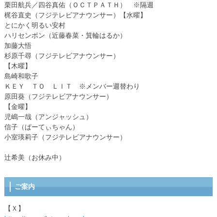
栗田航兵／四谷真佑（ＯＣＴＰＡＴＨ） ※隔週
梶谷直史（フジテレビアナウンサー）【水曜】
とにかく明るい安村
ハリセンボン（近藤春菜・箕輪はるか）
加藤大悟
杉原千尋（フジテレビアナウンサー）
【木曜】
島崎和歌子
ＫＥＹ ＴＯ ＬＩＴ ※メンバー週替わり
原田葵（フジテレビアナウンサー）
【金曜】
児嶋一哉（アンジャッシュ）
信子（ぱーてぃちゃん）
小室瑛莉子（フジテレビアナウンサー）
辻希美（お休み中）
ご案内
【Ｘ】