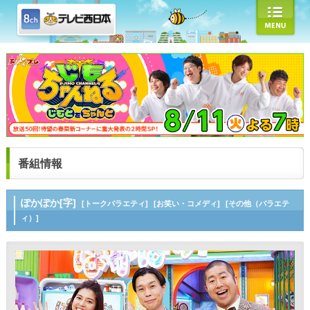
番組情報
ぽかぽか[字]
[トークバラエティ]
[お笑い・コメディ]
[その他（バラエテ
ィ）]