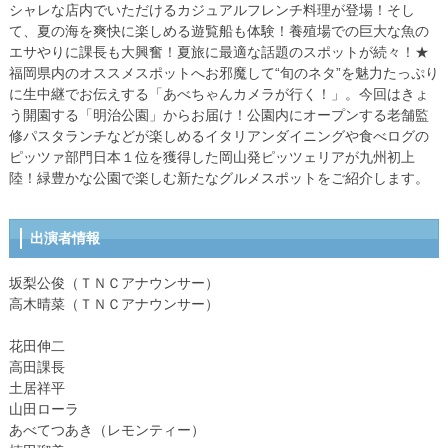
シャレな店内でいただけるカジュアルフレンチ料理が登場！そし
て、夏の海を爽快に楽しめる遊覧船も体験！養殖場での巨大な魚の
エサやりに課長も大興奮！夏旅に最適な話題のスポットが続々！★
福岡県内のオススメスポットへお邪魔して“旬のネタ”を魅力たっぷり
に生中継でお伝えする「あべちゃんカメラが行く！」。今回はきょ
う開園する「明治公園」からお届け！公園内にオープンする老舗監
修パスタランチなどが楽しめるイタリアンダイニングや食べログの
ピッツァ部門日本１位を獲得した岡山発ピッツェリアが九州初上
陸！緑豊かな公園で楽しむ新たなグルメスポットをご紹介します。
出演者情報
坂梨公俊（ＴＮＣアナウンサー）
高木晴菜（ＴＮＣアナウンサー）
花田伸二
高田課長
土居祥平
山田ローラ
あべてつあき（レモンティー）