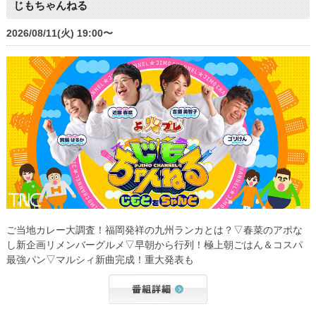
じもちゃんねる
2026/08/11(火) 19:00〜
ご当地カレー大調査！福岡発祥の九州ランカとは？▽春菜のアポな
し新企画リメンバーグルメ▽早朝から行列！極上朝ごはん＆コスパ
最強パン▽マルシィ新曲完成！重大発表も