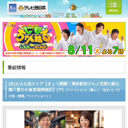
番組情報
[生]ももち浜ストア【きょう開園！博多駅前グルメ充実の新公
園▽愛され食堂福岡南区】[デ]
[ファッション]
[暮らし・住まい]
[そ
の他（情報／ワイドショー）]