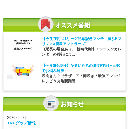
【今夜7時】
J1リーグ開幕記念マッチ 横浜Fマ
リノス×鹿島アントラーズ
（延長の場合あり） 新時代到来！シーズンカレ
ンダーの移行によ...
【今夜9時30分】
かまいたちの瞬間回答!～60秒
でお悩み解決～
焼肉きんぐでラザニア？卵焼き？最強アレンジ
レシピ＆丸亀製麺裏...
2026.08.03
TNCグッズ情報