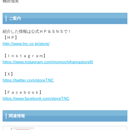
楠田瑠美
ご案内
紹介した情報は公式ＨＰ＆ＳＮＳで！
【ＨＰ】
http://www.tnc.co.jp/store/
【Ｉｎｓｔａｇｒａｍ】
https://www.instagram.com/momochihamastore8/
【Ｘ】
https://twitter.com/storeTNC
【Ｆａｃｅｂｏｏｋ】
https://www.facebook.com/storeTNC
関連情報