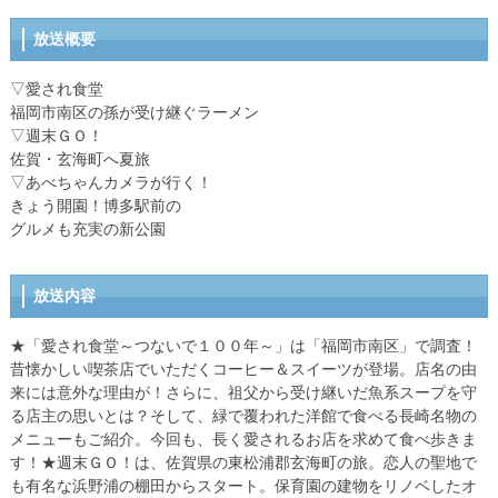
放送概要
▽愛され食堂
福岡市南区の孫が受け継ぐラーメン
▽週末ＧＯ！
佐賀・玄海町へ夏旅
▽あべちゃんカメラが行く！
きょう開園！博多駅前の
グルメも充実の新公園
放送内容
★「愛され食堂～つないで１００年～」は「福岡市南区」で調査！
昔懐かしい喫茶店でいただくコーヒー＆スイーツが登場。店名の由
来には意外な理由が！さらに、祖父から受け継いだ魚系スープを守
る店主の思いとは？そして、緑で覆われた洋館で食べる長崎名物の
メニューもご紹介。今回も、長く愛されるお店を求めて食べ歩きま
す！★週末ＧＯ！は、佐賀県の東松浦郡玄海町の旅。恋人の聖地で
も有名な浜野浦の棚田からスタート。保育園の建物をリノベしたオ