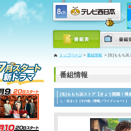
トップページ
>
番組情報
>
[生]ももち
番組情報
[生]ももち浜ストア【きょう開園！博
し・住まい]
[その他（情報／ワイドショー）]