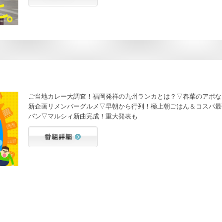
ご当地カレー大調査！福岡発祥の九州ランカとは？▽春菜のアポな
新企画リメンバーグルメ▽早朝から行列！極上朝ごはん＆コスパ最
パン▽マルシィ新曲完成！重大発表も