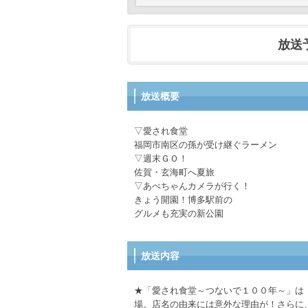
放送予定
放送概要
▽愛され食堂
福岡市南区の孫が受け継ぐラーメン
▽週末ＧＯ！
佐賀・玄海町へ夏旅
▽あべちゃんカメラが行く！
きょう開園！博多駅前の
グルメも充実の新公園
放送内容
★「愛され食堂～つないで１００年～」は
場。店名の由来には意外な理由が！さらに