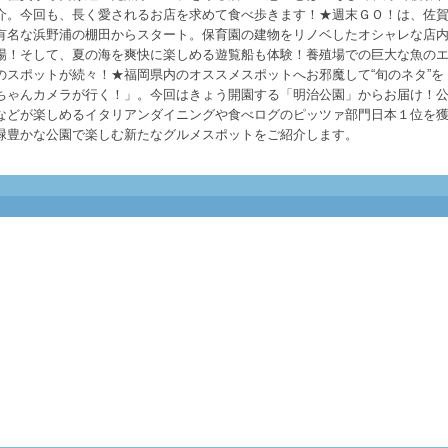
介。今回も、長く愛されるお店を求めて食べ歩きます！★週末ＧＯ！は、佐
有名な浜野浦の棚田からスタート。保育園の建物をリノベしたオシャレな店
場！そして、夏の海を爽快に楽しめる遊覧船も体験！養殖場での巨大な魚の
のスポットが続々！★福岡県内のオススメスポットへお邪魔して“旬のネタ”を
ちゃんカメラが行く！」。今回はきょう開園する「明治公園」からお届け！
などが楽しめるイタリアンダイニングや食べログのピッツァ部門日本１位を
緑豊かな公園で楽しむ新たなグルメスポットをご紹介します。