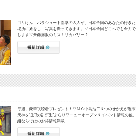
ゴリけん、パラシュート部隊の３人が、日本全国のあなたの行きた
場所に旅をし、写真を撮ってきます。▽日本全国どこへでも全力で
します▽斉藤痛恨のミス！リカバリー？
毎週、豪華視聴者プレゼント！▽ＭＣ中島浩二＆つのせかえが週末
天神を“生”放送で“生”ぶらり▽ニューオープン＆イベント情報の他
組ならではのお得情報満載