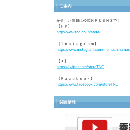
ご案内
紹介した情報は公式ＨＰ＆ＳＮＳで！
【ＨＰ】
http://www.tnc.co.jp/store/
【Ｉｎｓｔａｇｒａｍ】
https://www.instagram.com/momochihamas
【Ｘ】
https://twitter.com/storeTNC
【Ｆａｃｅｂｏｏｋ】
https://www.facebook.com/storeTNC
関連情報