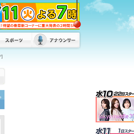
「ネパールは天国」蔵内議長の発言が波
紋 維新・吉村代表「福岡県議会改革を
公約に」 県外の議長も「本当に配慮に
欠けている」
2026/08/06 18:45
「閉める店は増えるのでは」食料品消費
税“1%減税” 外食業界から懸念の声 ス
ーパーは「値札の付け替えが大変」 福
岡
2026/08/06 18:20
]
キットづくりで学ぶ超小型人工衛星 高
校生30人が参加「将来はJAXAで仕事し
たい」 九州工業大学でワークショッ
プ 福岡
2026/08/06 17:50
「倉庫から爆発音」目撃者から通報 倉
庫と住宅計4棟を全焼 1棟は空き家との
情報も 福岡・柳川市
2026/08/06
ら
19:20