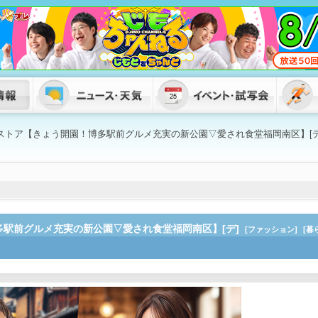
浜ストア【きょう開園！博多駅前グルメ充実の新公園▽愛され食堂福岡南区】[デ
多駅前グルメ充実の新公園▽愛され食堂福岡南区】[デ]
[ファッション]
[暮