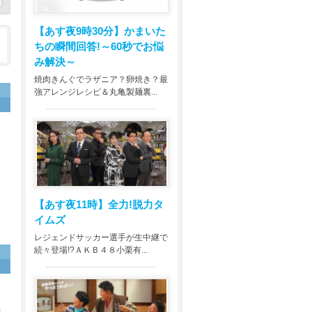
【あす夜9時30分】
かまいた
ちの瞬間回答!～60秒でお悩
み解決～
焼肉きんぐでラザニア？卵焼き？最
強アレンジレシピ＆丸亀製麺裏...
【あす夜11時】
全力!脱力タ
イムズ
レジェンドサッカー選手が生中継で
続々登場!?ＡＫＢ４８小栗有...
登
れ