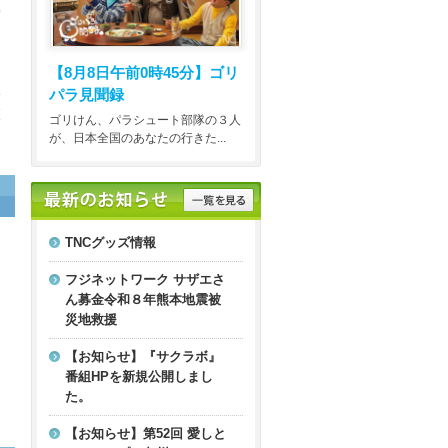
賀
内
エ
【8月8日午前0時45分】
ゴリ
パラ見聞録
公
獲
ゴリけん、パラシュート部隊の３人
が、日本全国のあなたの行きた...
TNCグッズ情報
フジネットワーク サザエさ
ん募金令和８年熊本地震被
災地救援
【お知らせ】『サクラボ』
番組HPを新規公開しまし
た。
【お知らせ】第52回 愛しと