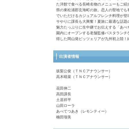
た洋館で食べる長崎名物のメニューもご紹
県の東松浦郡玄海町の旅。恋人の聖地でも
でいただけるカジュアルフレンチ料理が登
サやりに課長も大興奮！夏旅に最適な話題
魅力たっぷりに生中継でお伝えする「あべ
園内にオープンする老舗監修パスタランチ
得した岡山発ピッツェリアが九州初上陸！
出演者情報
坂梨公俊（ＴＮＣアナウンサー）
高木晴菜（ＴＮＣアナウンサー）
花田伸二
高田課長
土居祥平
山田ローラ
あべてつあき（レモンティー）
楠田瑠美