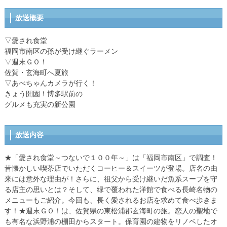
放送概要
▽愛され食堂
福岡市南区の孫が受け継ぐラーメン
▽週末ＧＯ！
佐賀・玄海町へ夏旅
▽あべちゃんカメラが行く！
きょう開園！博多駅前の
グルメも充実の新公園
放送内容
★「愛され食堂～つないで１００年～」は「福岡市南区」で調査！
昔懐かしい喫茶店でいただくコーヒー＆スイーツが登場。店名の由
来には意外な理由が！さらに、祖父から受け継いだ魚系スープを守
る店主の思いとは？そして、緑で覆われた洋館で食べる長崎名物の
メニューもご紹介。今回も、長く愛されるお店を求めて食べ歩きま
す！★週末ＧＯ！は、佐賀県の東松浦郡玄海町の旅。恋人の聖地で
も有名な浜野浦の棚田からスタート。保育園の建物をリノベしたオ