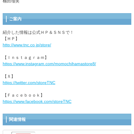
楠田瑠美
ご案内
紹介した情報は公式ＨＰ＆ＳＮＳで！
【ＨＰ】
http://www.tnc.co.jp/store/
【Ｉｎｓｔａｇｒａｍ】
https://www.instagram.com/momochihamastore8/
【Ｘ】
https://twitter.com/storeTNC
【Ｆａｃｅｂｏｏｋ】
https://www.facebook.com/storeTNC
関連情報