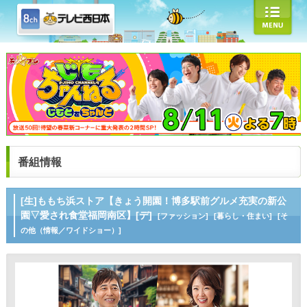
番組情報
[生]ももち浜ストア【きょう開園！博多駅前グルメ充実の新公
園▽愛され食堂福岡南区】[デ]
[ファッション]
[暮らし・住まい]
[そ
の他（情報／ワイドショー）]