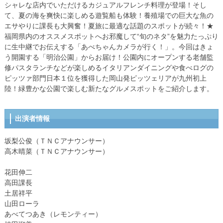
シャレな店内でいただけるカジュアルフレンチ料理が登場！そし
て、夏の海を爽快に楽しめる遊覧船も体験！養殖場での巨大な魚の
エサやりに課長も大興奮！夏旅に最適な話題のスポットが続々！★
福岡県内のオススメスポットへお邪魔して“旬のネタ”を魅力たっぷり
に生中継でお伝えする「あべちゃんカメラが行く！」。今回はきょ
う開園する「明治公園」からお届け！公園内にオープンする老舗監
修パスタランチなどが楽しめるイタリアンダイニングや食べログの
ピッツァ部門日本１位を獲得した岡山発ピッツェリアが九州初上
陸！緑豊かな公園で楽しむ新たなグルメスポットをご紹介します。
出演者情報
坂梨公俊（ＴＮＣアナウンサー）
高木晴菜（ＴＮＣアナウンサー）
花田伸二
高田課長
土居祥平
山田ローラ
あべてつあき（レモンティー）