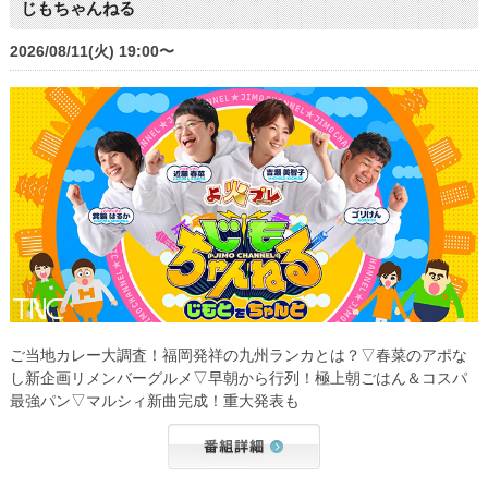
じもちゃんねる
2026/08/11(火) 19:00〜
ご当地カレー大調査！福岡発祥の九州ランカとは？▽春菜のアポな
し新企画リメンバーグルメ▽早朝から行列！極上朝ごはん＆コスパ
最強パン▽マルシィ新曲完成！重大発表も