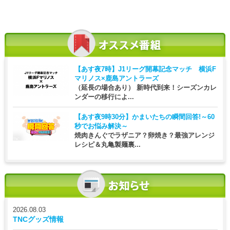
【あす夜7時】
J1リーグ開幕記念マッチ 横浜F
マリノス×鹿島アントラーズ
（延長の場合あり） 新時代到来！シーズンカレ
ンダーの移行によ...
【あす夜9時30分】
かまいたちの瞬間回答!～60
秒でお悩み解決～
焼肉きんぐでラザニア？卵焼き？最強アレンジ
レシピ＆丸亀製麺裏...
2026.08.03
TNCグッズ情報