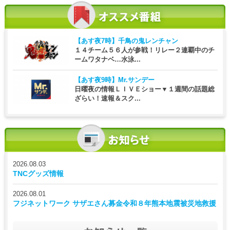
【あす夜7時】
千鳥の鬼レンチャン
１４チーム５６人が参戦！リレー２連覇中のチ
ームワタナベ…水泳...
【あす夜9時】
Mr.サンデー
日曜夜の情報ＬＩＶＥショー▼１週間の話題総
ざらい！速報＆スク...
2026.08.03
TNCグッズ情報
2026.08.01
フジネットワーク サザエさん募金令和８年熊本地震被災地救援