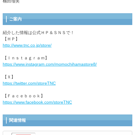
楠田瑠美
ご案内
紹介した情報は公式ＨＰ＆ＳＮＳで！
【ＨＰ】
http://www.tnc.co.jp/store/
【Ｉｎｓｔａｇｒａｍ】
https://www.instagram.com/momochihamastore8/
【Ｘ】
https://twitter.com/storeTNC
【Ｆａｃｅｂｏｏｋ】
https://www.facebook.com/storeTNC
関連情報