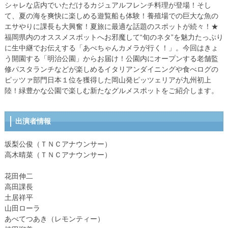
シャレな店内でいただけるカジュアルフレンチ料理が登場！そし
て、夏の海を爽快に楽しめる遊覧船も体験！養殖場での巨大な魚の
エサやりに課長も大興奮！夏旅に最適な話題のスポットが続々！★
福岡県内のオススメスポットへお邪魔して“旬のネタ”を魅力たっぷり
に生中継でお伝えする「あべちゃんカメラが行く！」。今回はきょ
う開園する「明治公園」からお届け！公園内にオープンする老舗監
修パスタランチなどが楽しめるイタリアンダイニングや食べログの
ピッツァ部門日本１位を獲得した岡山発ピッツェリアが九州初上
陸！緑豊かな公園で楽しむ新たなグルメスポットをご紹介します。
出演者情報
坂梨公俊（ＴＮＣアナウンサー）
高木晴菜（ＴＮＣアナウンサー）
花田伸二
高田課長
土居祥平
山田ローラ
あべてつあき（レモンティー）