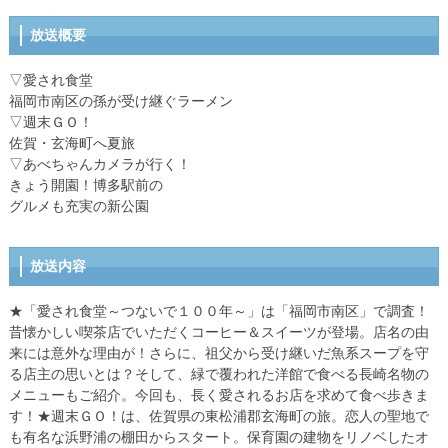
放送概要
▽愛され食堂
福岡市南区の孫が受け継ぐラーメン
▽週末ＧＯ！
佐賀・玄海町へ夏旅
▽あべちゃんカメラが行く！
きょう開園！博多駅前の
グルメも充実の新公園
放送内容
★「愛され食堂～つないで１００年～」は「福岡市南区」で調査！
昔懐かしい喫茶店でいただくコーヒー＆スイーツが登場。店名の由
来には意外な理由が！さらに、祖父から受け継いだ魚系スープを守
る店主の思いとは？そして、緑で覆われた洋館で食べる長崎名物の
メニューもご紹介。今回も、長く愛されるお店を求めて食べ歩きま
す！★週末ＧＯ！は、佐賀県の東松浦郡玄海町の旅。恋人の聖地で
も有名な浜野浦の棚田からスタート。保育園の建物をリノベしたオ