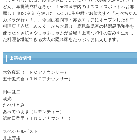
してもらったのは、以前定休日でいけなかった水巻町のあんかけう
どん。再挑戦成功なるか！？★福岡県内のオススメスポットへお邪
魔して“旬のネタ”を魅力たっぷりに生中継でお伝えする「あべちゃん
カメラが行く！」。今回は福岡市・赤坂エリアにオープンした和牛
料理店「赤坂 みふく」からお届け！鹿児島県産の特選黒毛和牛を
使ったすき焼きやしゃぶしゃぶが登場！上質な和牛の旨みを生かし
た料理を堪能できる大人の隠れ家をたっぷりお伝えします。
出演者情報
大谷真宏（ＴＮＣアナウンサー）
五十嵐悠香（ＴＮＣアナウンサー）
田中健二
朝光
たべひとみ
あべてつあき（レモンティー）
浜崎日香里（ＴＮＣアナウンサー）
スペシャルゲスト
井上芳雄