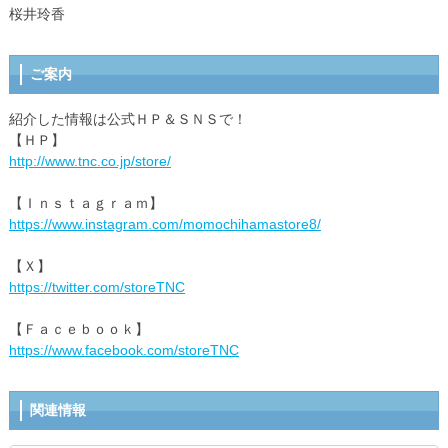
桜井玲香
ご案内
紹介した情報は公式ＨＰ＆ＳＮＳで！
【ＨＰ】
http://www.tnc.co.jp/store/
【Ｉｎｓｔａｇｒａｍ】
https://www.instagram.com/momochihamastore8/
【Ｘ】
https://twitter.com/storeTNC
【Ｆａｃｅｂｏｏｋ】
https://www.facebook.com/storeTNC
関連情報