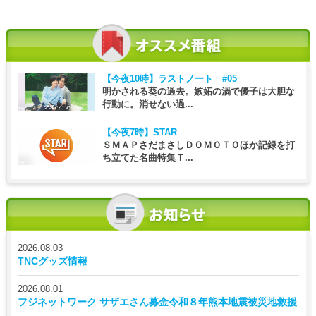
【今夜10時】
ラストノート #05
明かされる葵の過去。嫉妬の渦で優子は大胆な
行動に。消せない過...
【今夜7時】
STAR
ＳＭＡＰさだまさしＤＯＭＯＴＯほか記録を打
ち立てた名曲特集Ｔ...
2026.08.03
TNCグッズ情報
2026.08.01
フジネットワーク サザエさん募金令和８年熊本地震被災地救援