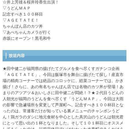
☆井上芳雄＆桜井玲香生出演！
▽うどんＭＡＰ
記念すべき１００杯目
▽ＡＧＥＴＡＴＥ！
ちゃんぽん店のカツ丼
▽あべちゃんカメラが行く
赤坂にオープン！黒毛和牛
放送内容
★田中健二が福岡県の揚げたてグルメを食べ尽くすガチンコ企画
「ＡＧＥＴＡＴＥ」。今回は飯塚市を舞台に揚げたて探し！産直市
場の精肉コーナーでは絶品のコロッケに、総菜コーナーでは、かき
揚げ！さらに、あの有名ちゃんぽん店では名物のカツ丼が登場！あ
まりのアツアツ＆おいしさに田中健二が悶絶！？★２代目うどんの
人朝光が福岡のうどんを食べ尽くす「うどんＭＡＰ」。今回は大雨
の影響で急遽場所を変更して芦屋町へ。記念すべき１００杯目とな
ったのは、常連客だけが知っている裏メニューのチャンポンうど
ん！鶏ガラのダシに地元食材を中心とした具沢山のうどんは朝光君
にとって思い出の１杯となりました。そして１０１杯目にオススメ