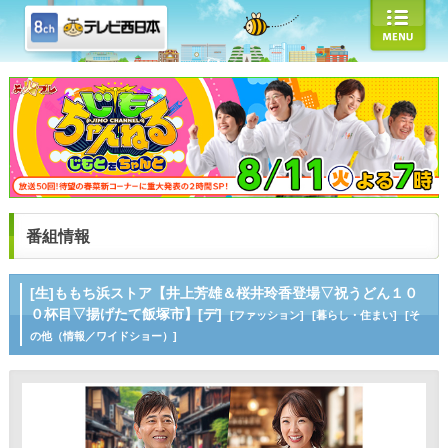
番組情報
[生]ももち浜ストア【井上芳雄＆桜井玲香登場▽祝うどん１０
０杯目▽揚げたて飯塚市】[デ]
[ファッション]
[暮らし・住まい]
[そ
の他（情報／ワイドショー）]