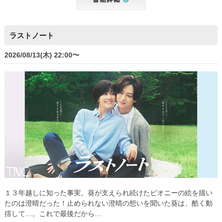
ラストノート
2026/08/13(木) 22:00〜
１３年越しに知った事実。葵が支えられ続けたピオニーの絵を描い
たのは澄晴だった！止められない澄晴の想いを聞いた葵は、酷く動
揺して…。これで最後だから…