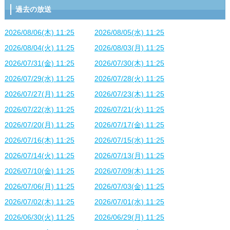
過去の放送
2026/08/06(木) 11:25
2026/08/05(水) 11:25
2026/08/04(火) 11:25
2026/08/03(月) 11:25
2026/07/31(金) 11:25
2026/07/30(木) 11:25
2026/07/29(水) 11:25
2026/07/28(火) 11:25
2026/07/27(月) 11:25
2026/07/23(木) 11:25
2026/07/22(水) 11:25
2026/07/21(火) 11:25
2026/07/20(月) 11:25
2026/07/17(金) 11:25
2026/07/16(木) 11:25
2026/07/15(水) 11:25
2026/07/14(火) 11:25
2026/07/13(月) 11:25
2026/07/10(金) 11:25
2026/07/09(木) 11:25
2026/07/06(月) 11:25
2026/07/03(金) 11:25
2026/07/02(木) 11:25
2026/07/01(水) 11:25
2026/06/30(火) 11:25
2026/06/29(月) 11:25