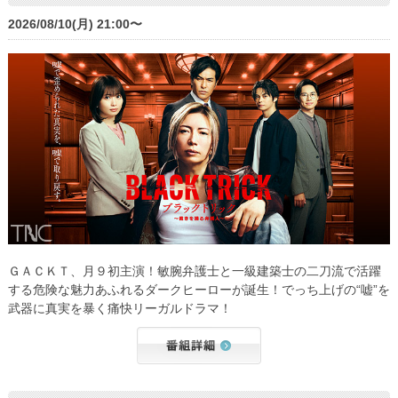
2026/08/10(月) 21:00〜
ＧＡＣＫＴ、月９初主演！敏腕弁護士と一級建築士の二刀流で活躍
する危険な魅力あふれるダークヒーローが誕生！でっち上げの“嘘”を
武器に真実を暴く痛快リーガルドラマ！