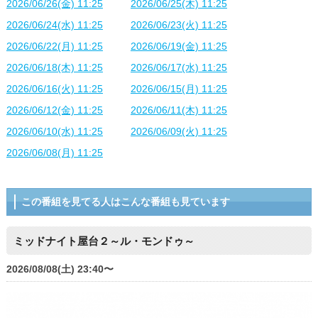
2026/06/26(金) 11:25
2026/06/25(木) 11:25
2026/06/24(水) 11:25
2026/06/23(火) 11:25
2026/06/22(月) 11:25
2026/06/19(金) 11:25
2026/06/18(木) 11:25
2026/06/17(水) 11:25
2026/06/16(火) 11:25
2026/06/15(月) 11:25
2026/06/12(金) 11:25
2026/06/11(木) 11:25
2026/06/10(水) 11:25
2026/06/09(火) 11:25
2026/06/08(月) 11:25
この番組を見てる人はこんな番組も見ています
ミッドナイト屋台２～ル・モンドゥ～
2026/08/08(土) 23:40〜