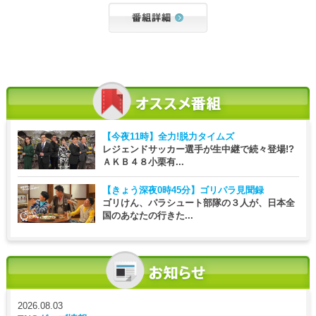
【今夜11時】
全力!脱力タイムズ
レジェンドサッカー選手が生中継で続々登場!?
ＡＫＢ４８小栗有...
【きょう深夜0時45分】
ゴリパラ見聞録
ゴリけん、パラシュート部隊の３人が、日本全
国のあなたの行きた...
2026.08.03