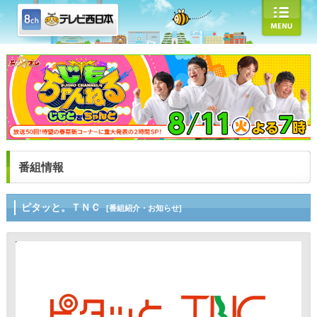
番組情報
ピタッと。ＴＮＣ
[番組紹介・お知らせ]