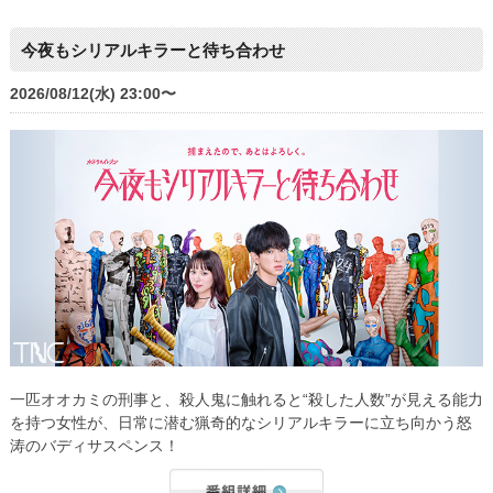
今夜もシリアルキラーと待ち合わせ
2026/08/12(水) 23:00〜
一匹オオカミの刑事と、殺人鬼に触れると“殺した人数”が見える能力
を持つ女性が、日常に潜む猟奇的なシリアルキラーに立ち向かう怒
涛のバディサスペンス！