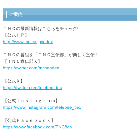
ご案内
ＴＮＣの最新情報はこちらをチェック!!
【公式ＨＰ】
http://www.tnc.co.jp/index
ＴＮＣの番組を「ＴＮＣ宣伝部」が楽しく宣伝！
【ＴＮＣ宣伝部Ｘ】
https://twitter.com/tncsenden
【公式Ｘ】
https://twitter.com/telebee_tnc
【公式Ｉｎｓｔａｇｒａｍ】
https://www.instagram.com/telebee_tnc/
【公式Ｆａｃｅｂｏｏｋ】
https://www.facebook.com/TNC8ch