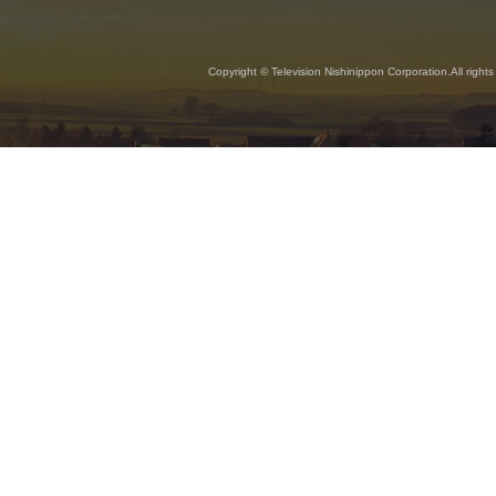
Copyright © Television Nishinippon Corporation.All rights