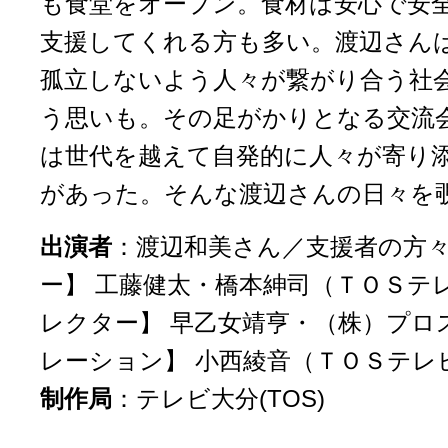
も食堂をオープン。食材は安心で安
支援してくれる方も多い。渡辺さん
孤立しないよう人々が繋がり合う社
う思いも。その足がかりとなる交流
は世代を越えて自発的に人々が寄り
があった。そんな渡辺さんの日々を
出演者
：渡辺和美さん／支援者の方
ー】 工藤健太・橋本紳司（ＴＯＳテ
レクター】 早乙女靖亨・（株）プロ
レーション】 小西綾音（ＴＯＳテレ
制作局
：
テレビ大分(TOS)