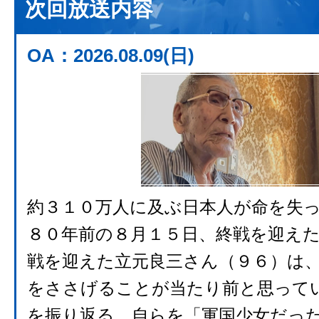
次回放送内容
OA：2026.08.09(日)
約３１０万人に及ぶ日本人が命を失
８０年前の８月１５日、終戦を迎え
戦を迎えた立元良三さん（９６）は
をささげることが当たり前と思って
を振り返る。自らを「軍国少女だっ