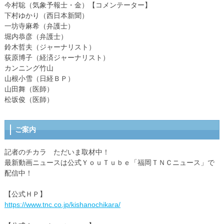
今村聡（気象予報士・金）【コメンテーター】
下村ゆかり（西日本新聞）
一坊寺麻希（弁護士）
堀内恭彦（弁護士）
鈴木哲夫（ジャーナリスト）
荻原博子（経済ジャーナリスト）
カンニング竹山
山根小雪（日経ＢＰ）
山田舞（医師）
松坂俊（医師）
ご案内
記者のチカラ ただいま取材中！
最新動画ニュースは公式ＹｏｕＴｕｂｅ「福岡ＴＮＣニュース」で
配信中！
【公式ＨＰ】
https://www.tnc.co.jp/kishanochikara/