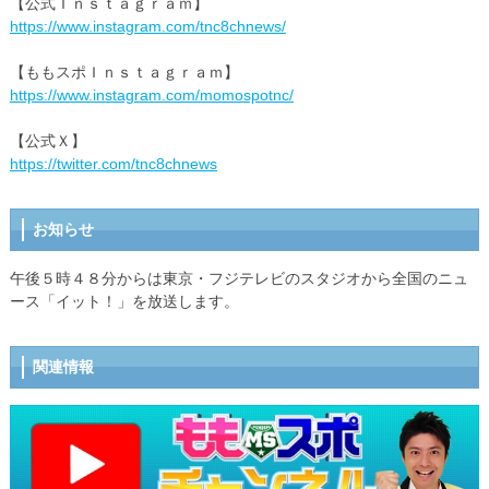
【公式Ｉｎｓｔａｇｒａｍ】
https://www.instagram.com/tnc8chnews/
【ももスポＩｎｓｔａｇｒａｍ】
https://www.instagram.com/momospotnc/
【公式Ｘ】
https://twitter.com/tnc8chnews
お知らせ
午後５時４８分からは東京・フジテレビのスタジオから全国のニュ
ース「イット！」を放送します。
関連情報