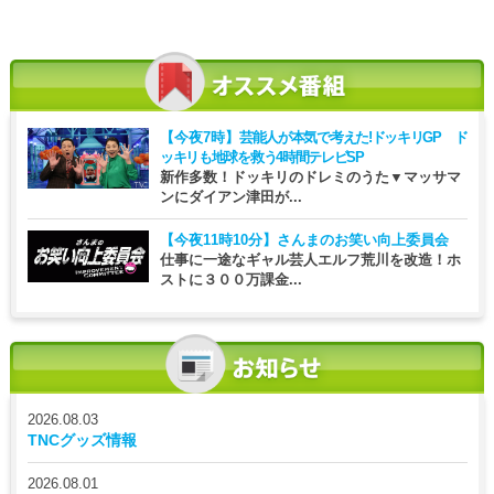
【今夜7時】
芸能人が本気で考えた!ドッキリGP ド
ッキリも地球を救う4時間テレビSP
新作多数！ドッキリのドレミのうた▼マッサマ
ンにダイアン津田が...
【今夜11時10分】
さんまのお笑い向上委員会
仕事に一途なギャル芸人エルフ荒川を改造！ホ
ストに３００万課金...
2026.08.03
TNCグッズ情報
2026.08.01