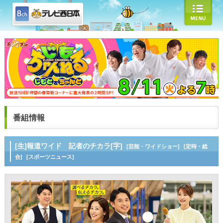
番組情報
[生]報道ワイド 記者のチカラ[字]
[芸能・ワイドショー]
[定時・総
合]
[スポーツニュース]