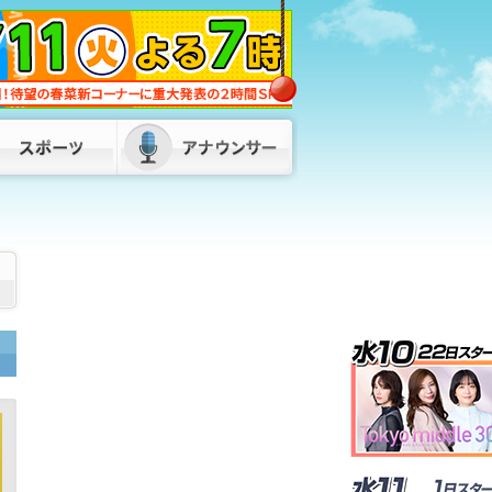
発言は「きれいに切り取られた」…地震
直後のパーティー開催「やって良かっ
た」松尾統章県議 お車代「もらってな
いものはもらってない」福岡
2026/08/08 06:00
72歳男がスーツ姿で正社員装い…デパー
トのバックヤードで“窃盗”繰り返した
か 全国10都府県で400万円超の被害
福岡県警
2026/08/07 18:55
蔵内議長の“ネパールは天国”発言に服部
知事「県民に丁寧な説明が必要」 金銭
授受疑惑も「疑念や不信は解かれていな
い」 福岡
2026/08/07 18:00
「何も言いたくない」と黙秘も “酒酔
い運転”相次ぎ男2人を逮捕 福岡・須
恵町と太宰府市
2026/08/08 14:30