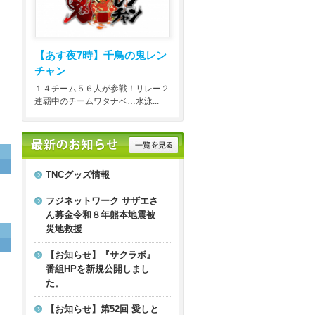
【あす夜7時】
千鳥の鬼レン
チャン
１４チーム５６人が参戦！リレー２
連覇中のチームワタナベ…水泳...
TNCグッズ情報
フジネットワーク サザエさ
ん募金令和８年熊本地震被
災地救援
【お知らせ】『サクラボ』
番組HPを新規公開しまし
た。
【お知らせ】第52回 愛しと