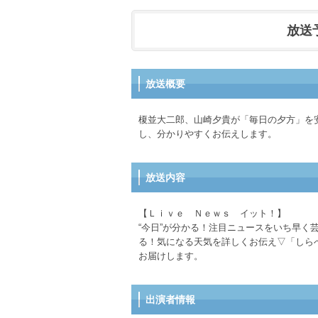
放送予定
放送概要
榎並大二郎、山崎夕貴が「毎日の夕方」を
し、分かりやすくお伝えします。
放送内容
【Ｌｉｖｅ Ｎｅｗｓ イット！】
“今日”が分かる！注目ニュースをいち早
る！気になる天気を詳しくお伝え▽「しら
お届けします。
出演者情報