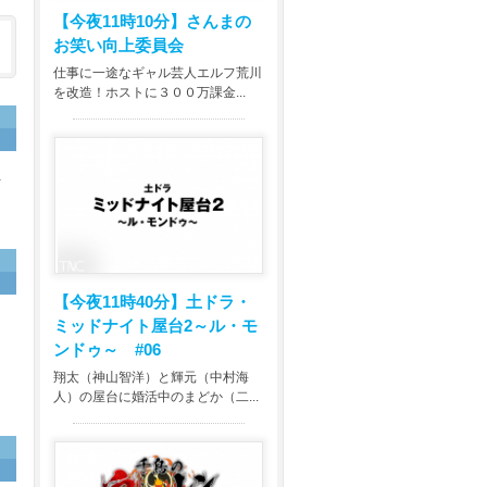
【今夜11時10分】
さんまの
お笑い向上委員会
仕事に一途なギャル芸人エルフ荒川
を改造！ホストに３００万課金...
材
【今夜11時40分】
土ドラ・
ミッドナイト屋台2～ル・モ
ンドゥ～ #06
に
翔太（神山智洋）と輝元（中村海
人）の屋台に婚活中のまどか（二...