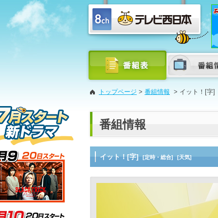
トップページ
>
番組情報
>
イット！[字]
番組情報
イット！[字]
[定時・総合]
[天気]