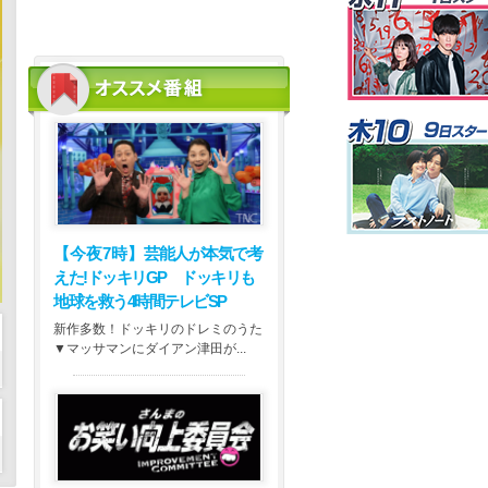
【今夜7時】
芸能人が本気で考
えた!ドッキリGP ドッキリも
地球を救う4時間テレビSP
新作多数！ドッキリのドレミのうた
▼マッサマンにダイアン津田が...