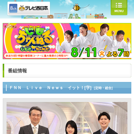
番組情報
ＦＮＮ Ｌｉｖｅ Ｎｅｗｓ イット！[字]
[定時・総合]