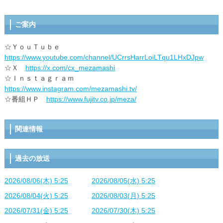
ご案内
☆ＹｏｕＴｕｂｅ
https://www.youtube.com/channel/UCrrsHarrLoiLTqu1LHxDJpw
☆Ｘ
https://x.com/cx_mezamashi
☆Ｉｎｓｔａｇｒａｍ
https://www.instagram.com/mezamashi.tv/
☆番組ＨＰ
https://www.fujitv.co.jp/meza/
関連情報
過去の放送
2026/08/06(木) 5:25
2026/08/05(水) 5:25
2026/08/04(火) 5:25
2026/08/03(月) 5:25
2026/07/31(金) 5:25
2026/07/30(木) 5:25