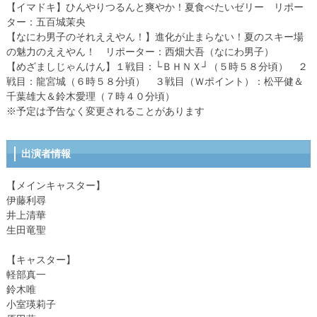
【イマドキ】ひんやりつるんと爽やか！夏食べたいゼリー リポー
ター：五百城茉央
【なにわ男子のそれええやん！】進化が止まらない！夏のスキー場
の魅力のええやん！ リポーター：西畑大吾（なにわ男子）
【めざましじゃんけん】１戦目：└ＢＨＮＸ┘（５時５８分頃） ２
戦目：龍宮城（６時５８分頃） ３戦目（Ｗポイント）：松平健＆
千葉雄大＆鈴木愛理（７時４０分頃）
※予定は予告なく変更されることがあります
出演者情報
【メインキャスター】
伊藤利尋
井上清華
生田竜聖
【キャスター】
軽部真一
鈴木唯
小室瑛莉子