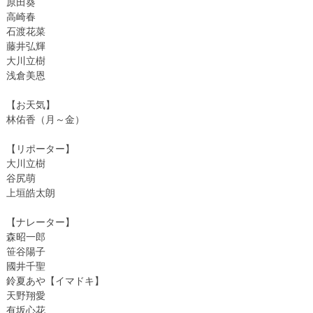
原田葵
高崎春
石渡花菜
藤井弘輝
大川立樹
浅倉美恩
【お天気】
林佑香（月～金）
【リポーター】
大川立樹
谷尻萌
上垣皓太朗
【ナレーター】
森昭一郎
笹谷陽子
國井千聖
鈴夏あや【イマドキ】
天野翔愛
有坂心花