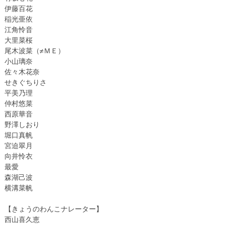
伊藤百花
稲光亜依
江角怜音
大里菜桜
尾木波菜（≠ＭＥ）
小山璃奈
佐々木花奈
せきぐちりさ
平美乃理
仲村悠菜
西原華音
野澤しおり
堀口真帆
宮迫翠月
向井怜衣
最愛
森湖己波
横溝菜帆
【きょうのわんこナレーター】
西山喜久恵