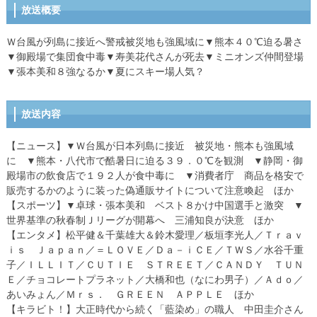
放送概要
Ｗ台風が列島に接近へ警戒被災地も強風域に▼熊本４０℃迫る暑さ
▼御殿場で集団食中毒▼寿美花代さんが死去▼ミニオンズ仲間登場
▼張本美和８強なるか▼夏にスキー場人気？
放送内容
【ニュース】▼Ｗ台風が日本列島に接近 被災地・熊本も強風域
に ▼熊本・八代市で酷暑日に迫る３９．０℃を観測 ▼静岡・御
殿場市の飲食店で１９２人が食中毒に ▼消費者庁 商品を格安で
販売するかのように装った偽通販サイトについて注意喚起 ほか
【スポーツ】▼卓球・張本美和 ベスト８かけ中国選手と激突 ▼
世界基準の秋春制Ｊリーグが開幕へ 三浦知良が決意 ほか
【エンタメ】松平健＆千葉雄大＆鈴木愛理／板垣李光人／Ｔｒａｖ
ｉｓ Ｊａｐａｎ／＝ＬＯＶＥ／Ｄａ－ｉＣＥ／ＴＷＳ／水谷千重
子／ＩＬＬＩＴ／ＣＵＴＩＥ ＳＴＲＥＥＴ／ＣＡＮＤＹ ＴＵＮ
Ｅ／チョコレートプラネット／大橋和也（なにわ男子）／Ａｄｏ／
あいみょん／Ｍｒｓ． ＧＲＥＥＮ ＡＰＰＬＥ ほか
【キラビト！】大正時代から続く「藍染め」の職人 中田圭介さん