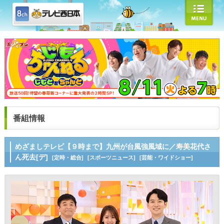
番組情報
めざましテレビ【９時まで】九州が台風強風域に／寿美花代さ
ん死去[デ]
[定時・総合]
[スポーツニュース]
[芸能・ワイドショー]