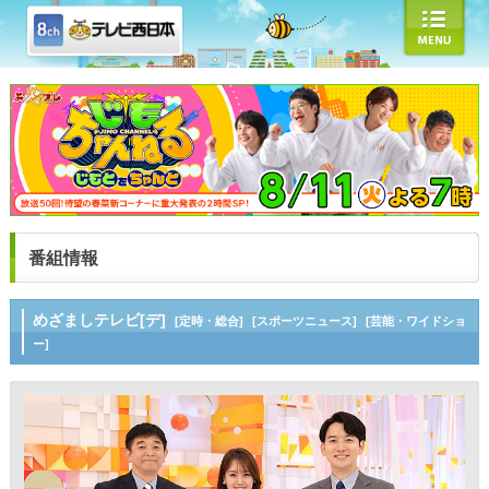
番組情報
めざましテレビ[デ]
[定時・総合]
[スポーツニュース]
[芸能・ワイドショ
ー]