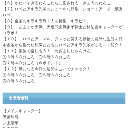
【６】かわいすぎるわんこたちに癒される「きょうのわんこ」
【７】ロペとアキラ先輩のシュールな日常 ショートアニメ「紙兎
ロペ」
【８】全国のキラキラ輝く人を特集「キラビト」
【９】「あまゆか天気」天達武史気象予報士と林佑香キャスターが
コラボ！
【１０】「ロペとアニマル」クスッと笑える動物の意外な生態を日
本各地から集めた映像とともにロペとアキラ先輩がゆる～く紹介！
【１１】家族で楽しもう！「めざましじゃんけん」
①５時５８分ごろ ②６時５８分ごろ
③７時４０分ごろ（Ｗポイント）
【１２】気になる今日の運勢を占いでチェック！
①５時５８分ごろ ②６時５８分ごろ
③８時５８分ごろ
出演者情報
【メインキャスター】
伊藤利尋
井上清華