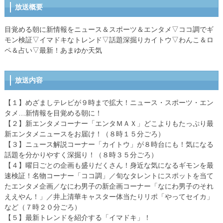
放送概要
目覚める朝に新情報をニュース＆スポーツ＆エンタメ▽ココ調でギ
モン検証▽イマドキなトレンド▽話題深掘りカイトウ▽わんこ＆ロ
ペ＆占い▽最新！あまゆか天気
放送内容
【１】めざましテレビが９時まで拡大！ニュース・スポーツ・エン
タメ…新情報を目覚める朝に！
【２】新エンタメコーナー「エンタＭＡＸ」どこよりもたっぷり最
新エンタメニュースをお届け！（８時１５分ごろ）
【３】ニュース解説コーナー「カイトウ」が８時台にも！気になる
話題を分かりやすく深掘り！（８時３５分ごろ）
【４】曜日ごとの企画も盛りだくさん！身近な気になるギモンを最
速検証！名物コーナー「ココ調」／旬なタレントにスポットを当て
たエンタメ企画／なにわ男子の新企画コーナー「なにわ男子のそれ
ええやん！」／井上清華キャスター体当たりリポ「やってセイカ」
など（７時２０分ごろ）
【５】最新トレンドを紹介する「イマドキ」！