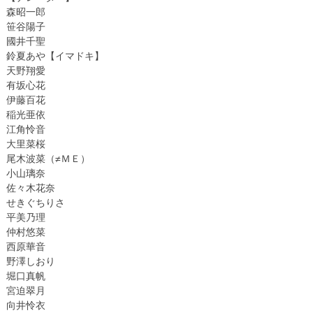
森昭一郎
笹谷陽子
國井千聖
鈴夏あや【イマドキ】
天野翔愛
有坂心花
伊藤百花
稲光亜依
江角怜音
大里菜桜
尾木波菜（≠ＭＥ）
小山璃奈
佐々木花奈
せきぐちりさ
平美乃理
仲村悠菜
西原華音
野澤しおり
堀口真帆
宮迫翠月
向井怜衣