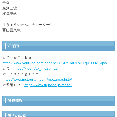
最愛
森湖己波
横溝菜帆
【きょうのわんこナレーター】
西山喜久恵
ご案内
☆ＹｏｕＴｕｂｅ
https://www.youtube.com/channel/UCrrsHarrLoiLTqu1LHxDJpw
☆Ｘ
https://x.com/cx_mezamashi
☆Ｉｎｓｔａｇｒａｍ
https://www.instagram.com/mezamashi.tv/
☆番組ＨＰ
https://www.fujitv.co.jp/meza/
関連情報
過去の放送