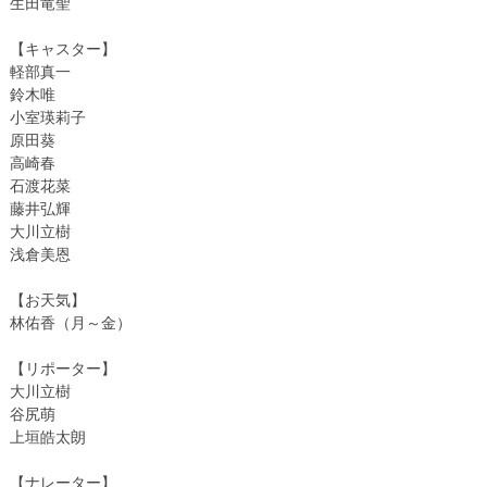
生田竜聖
【キャスター】
軽部真一
鈴木唯
小室瑛莉子
原田葵
高崎春
石渡花菜
藤井弘輝
大川立樹
浅倉美恩
【お天気】
林佑香（月～金）
【リポーター】
大川立樹
谷尻萌
上垣皓太朗
【ナレーター】