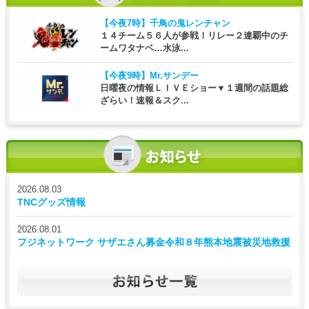
【今夜7時】
千鳥の鬼レンチャン
１４チーム５６人が参戦！リレー２連覇中のチ
ームワタナベ…水泳...
【今夜9時】
Mr.サンデー
日曜夜の情報ＬＩＶＥショー▼１週間の話題総
ざらい！速報＆スク...
2026.08.03
TNCグッズ情報
2026.08.01
フジネットワーク サザエさん募金令和８年熊本地震被災地救援