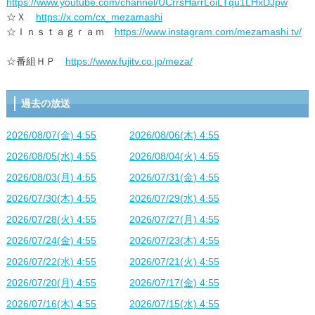
https://www.youtube.com/channel/UCrrsHarrLoiLTqu1LHxDJpw
☆Ｘ
https://x.com/cx_mezamashi
☆Ｉｎｓｔａｇｒａｍ
https://www.instagram.com/mezamashi.tv/
☆番組ＨＰ
https://www.fujitv.co.jp/meza/
過去の放送
2026/08/07(金) 4:55
2026/08/06(木) 4:55
2026/08/05(水) 4:55
2026/08/04(火) 4:55
2026/08/03(月) 4:55
2026/07/31(金) 4:55
2026/07/30(木) 4:55
2026/07/29(水) 4:55
2026/07/28(火) 4:55
2026/07/27(月) 4:55
2026/07/24(金) 4:55
2026/07/23(木) 4:55
2026/07/22(水) 4:55
2026/07/21(火) 4:55
2026/07/20(月) 4:55
2026/07/17(金) 4:55
2026/07/16(木) 4:55
2026/07/15(水) 4:55