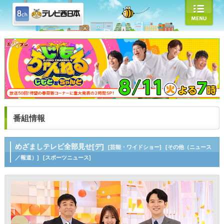
番組情報
めざましテレビ全部見せ[デ]
[芸能・ワイドショー]
[その他（ニュース
／報道）]
[スポーツニュース]