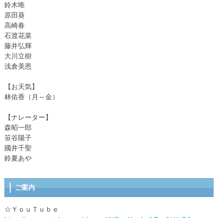
鈴木唯
原田葵
高崎春
石渡花菜
藤井弘輝
大川立樹
浅倉美恩
【お天気】
林佑香（月～金）
【ナレーター】
森昭一郎
笹谷陽子
國井千聖
鈴夏あや
ご案内
☆ＹｏｕＴｕｂｅ