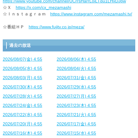
https://www.youtube.com/channel/UCrrsHarrLoiLTqu1LHxDJpw
☆Ｘ
https://x.com/cx_mezamashi
☆Ｉｎｓｔａｇｒａｍ
https://www.instagram.com/mezamashi.tv/
☆番組ＨＰ
https://www.fujitv.co.jp/meza/
過去の放送
2026/08/07(金) 4:55
2026/08/06(木) 4:55
2026/08/05(水) 4:55
2026/08/04(火) 4:55
2026/08/03(月) 4:55
2026/07/31(金) 4:55
2026/07/30(木) 4:55
2026/07/29(水) 4:55
2026/07/28(火) 4:55
2026/07/27(月) 4:55
2026/07/24(金) 4:55
2026/07/23(木) 4:55
2026/07/22(水) 4:55
2026/07/21(火) 4:55
2026/07/20(月) 4:55
2026/07/17(金) 4:55
2026/07/16(木) 4:55
2026/07/15(水) 4:55