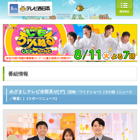
番組情報
めざましテレビ全部見せ[デ]
[芸能・ワイドショー]
[その他（ニュース
／報道）]
[スポーツニュース]