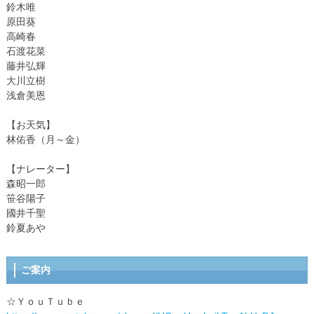
鈴木唯
原田葵
高崎春
石渡花菜
藤井弘輝
大川立樹
浅倉美恩
【お天気】
林佑香（月～金）
【ナレーター】
森昭一郎
笹谷陽子
國井千聖
鈴夏あや
ご案内
☆ＹｏｕＴｕｂｅ