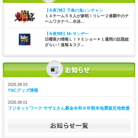
【今夜7時】
千鳥の鬼レンチャン
１４チーム５６人が参戦！リレー２連覇中のチ
ームワタナベ…水泳...
【今夜9時】
Mr.サンデー
日曜夜の情報ＬＩＶＥショー▼１週間の話題総
ざらい！速報＆スク...
2026.08.03
TNCグッズ情報
2026.08.01
フジネットワーク サザエさん募金令和８年熊本地震被災地救援