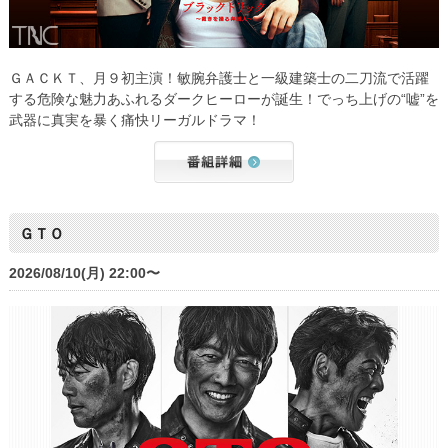
ＧＡＣＫＴ、月９初主演！敏腕弁護士と一級建築士の二刀流で活躍
する危険な魅力あふれるダークヒーローが誕生！でっち上げの“嘘”を
武器に真実を暴く痛快リーガルドラマ！
ＧＴＯ
2026/08/10(月) 22:00〜