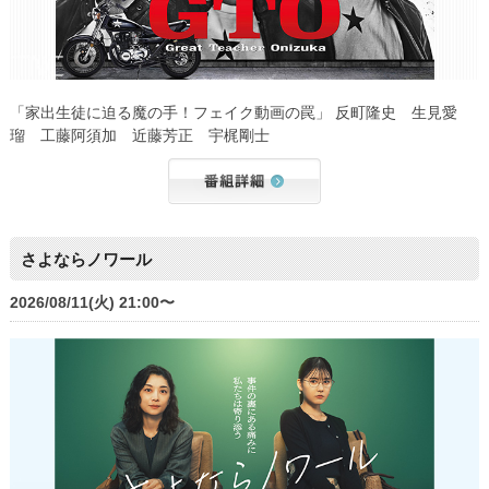
「家出生徒に迫る魔の手！フェイク動画の罠」 反町隆史 生見愛
瑠 工藤阿須加 近藤芳正 宇梶剛士
さよならノワール
2026/08/11(火) 21:00〜