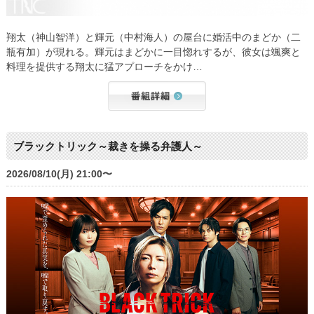
翔太（神山智洋）と輝元（中村海人）の屋台に婚活中のまどか（二
瓶有加）が現れる。輝元はまどかに一目惚れするが、彼女は颯爽と
料理を提供する翔太に猛アプローチをかけ…
ブラックトリック～裁きを操る弁護人～
2026/08/10(月) 21:00〜