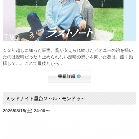
１３年越しに知った事実。葵が支えられ続けたピオニーの絵を描い
たのは澄晴だった！止められない澄晴の想いを聞いた葵は、酷く動
揺して…。これで最後だから…
ミッドナイト屋台２～ル・モンドゥ～
2026/08/15(土) 24:00〜