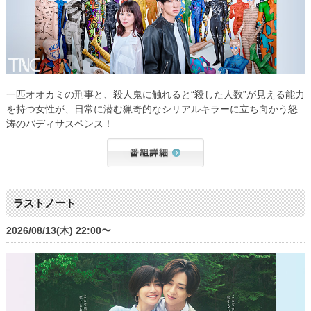
一匹オオカミの刑事と、殺人鬼に触れると“殺した人数”が見える能力
を持つ女性が、日常に潜む猟奇的なシリアルキラーに立ち向かう怒
涛のバディサスペンス！
ラストノート
2026/08/13(木) 22:00〜