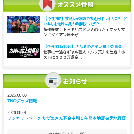
【今夜7時】
芸能人が本気で考えた!ドッキリGP ド
ッキリも地球を救う4時間テレビSP
新作多数！ドッキリのドレミのうた▼マッサマ
ンにダイアン津田が...
【今夜11時10分】
さんまのお笑い向上委員会
仕事に一途なギャル芸人エルフ荒川を改造！ホ
ストに３００万課金...
2026.08.03
TNCグッズ情報
2026.08.01
フジネットワーク サザエさん募金令和８年熊本地震被災地救援