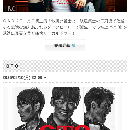
ＧＡＣＫＴ、月９初主演！敏腕弁護士と一級建築士の二刀流で活躍
する危険な魅力あふれるダークヒーローが誕生！でっち上げの“嘘”を
武器に真実を暴く痛快リーガルドラマ！
ＧＴＯ
2026/08/10(月) 22:00〜