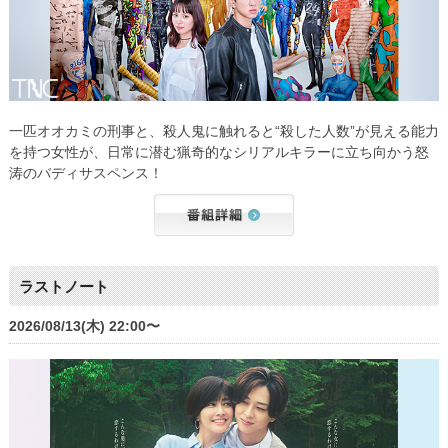
一匹オオカミの刑事と、殺人鬼に触れると“殺した人数”が見える能力
を持つ女性が、日常に潜む猟奇的なシリアルキラーに立ち向かう怒
涛のバディサスペンス！
ラストノート
2026/08/13(木) 22:00〜