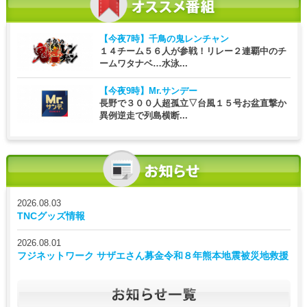
【今夜7時】
千鳥の鬼レンチャン
１４チーム５６人が参戦！リレー２連覇中のチ
ームワタナベ…水泳...
【今夜9時】
Mr.サンデー
長野で３００人超孤立▽台風１５号お盆直撃か
異例逆走で列島横断...
2026.08.03
TNCグッズ情報
2026.08.01
フジネットワーク サザエさん募金令和８年熊本地震被災地救援