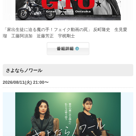
「家出生徒に迫る魔の手！フェイク動画の罠」 反町隆史 生見愛
瑠 工藤阿須加 近藤芳正 宇梶剛士
さよならノワール
2026/08/11(火) 21:00〜