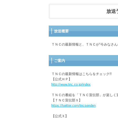
放送予定
放送概要
ＴＮＣの最新情報と、ＴＮＣが“今みなさん
ご案内
ＴＮＣの最新情報はこちらをチェック!!
【公式ＨＰ】
http://www.tnc.co.jp/index
ＴＮＣの番組を「ＴＮＣ宣伝部」が楽しく
【ＴＮＣ宣伝部Ｘ】
https://twitter.com/tncsenden
【公式Ｘ】