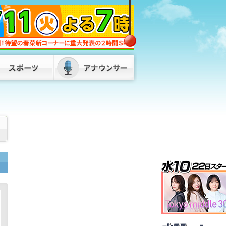
への誓い新たに 福岡・北九州市八幡東
区「小伊藤山公園」
2026/08/08 18:30
「何も言いたくない」と黙秘も “酒酔
い運転”相次ぎ男2人を逮捕 福岡・須
恵町と太宰府市
2026/08/08 14:30
最大で９連休“お盆休み” 山陽新幹線下
りの混雑ピーク 福岡市・ＪＲ博多駅
2026/08/08 12:30
県道走行車のドライブレコーダーにクマ
が 警察がパトロールと共に注意呼びか
け 山口・岩国市
2026/08/08 19:00