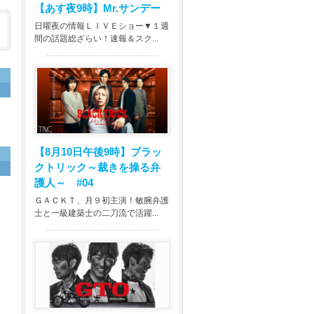
【あす夜9時】
Mr.サンデー
日曜夜の情報ＬＩＶＥショー▼１週
間の話題総ざらい！速報＆スク...
【8月10日午後9時】
ブラッ
クトリック～裁きを操る弁
護人～ #04
ＧＡＣＫＴ、月９初主演！敏腕弁護
士と一級建築士の二刀流で活躍...