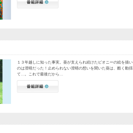
１３年越しに知った事実。葵が支えられ続けたピオニーの絵を描い
のは澄晴だった！止められない澄晴の想いを聞いた葵は、酷く動揺
て…。これで最後だから…