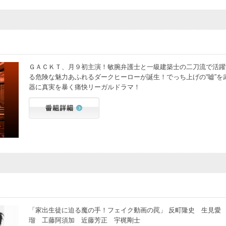
ＧＡＣＫＴ、月９初主演！敏腕弁護士と一級建築士の二刀流で活躍
る危険な魅力あふれるダークヒーローが誕生！でっち上げの“嘘”を
器に真実を暴く痛快リーガルドラマ！
「家出生徒に迫る魔の手！フェイク動画の罠」 反町隆史 生見愛
瑠 工藤阿須加 近藤芳正 宇梶剛士