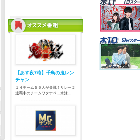
【あす夜7時】
千鳥の鬼レン
チャン
１４チーム５６人が参戦！リレー２
連覇中のチームワタナベ…水泳...