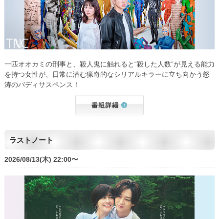
一匹オオカミの刑事と、殺人鬼に触れると“殺した人数”が見える能力
を持つ女性が、日常に潜む猟奇的なシリアルキラーに立ち向かう怒
涛のバディサスペンス！
ラストノート
2026/08/13(木) 22:00〜