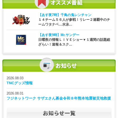
【あす夜7時】
千鳥の鬼レンチャン
１４チーム５６人が参戦！リレー２連覇中のチ
ームワタナベ…水泳...
【あす夜9時】
Mr.サンデー
日曜夜の情報ＬＩＶＥショー▼１週間の話題総
ざらい！速報＆スク...
2026.08.03
TNCグッズ情報
2026.08.01
フジネットワーク サザエさん募金令和８年熊本地震被災地救援