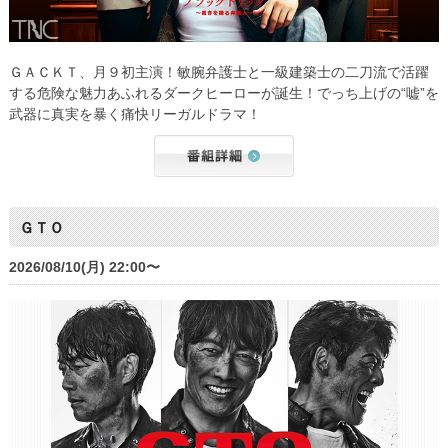
ＧＡＣＫＴ、月９初主演！敏腕弁護士と一級建築士の二刀流で活躍
する危険な魅力あふれるダークヒーローが誕生！でっち上げの“嘘”を
武器に真実を暴く痛快リーガルドラマ！
ＧＴＯ
2026/08/10(月) 22:00〜