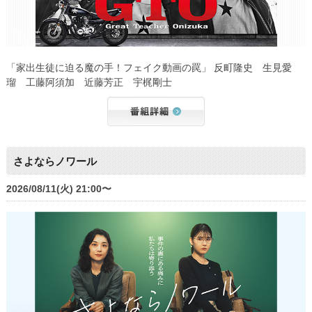
「家出生徒に迫る魔の手！フェイク動画の罠」 反町隆史 生見愛
瑠 工藤阿須加 近藤芳正 宇梶剛士
さよならノワール
2026/08/11(火) 21:00〜