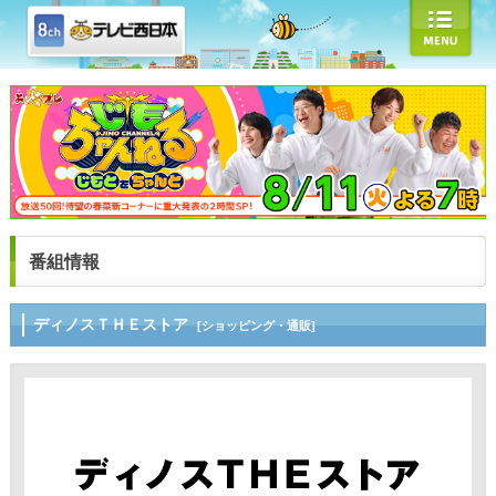
番組情報
ディノスＴＨＥストア
[ショッピング・通販]